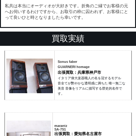
私共は本当にオーディオが大好きです。折角のご縁でお客様の元
へお伺いするわけですから、お取引の枠に囚われず、お客様にと
って良いひと時となりましたら幸いです。
買取実績
Sonus faber
GUARNERI homage
出張買取：兵庫県神戸市
イタリア偉大楽器職人の名を冠するモデル
音全てが艷やかな透明感に満ちた 唯一無二な
美音 音像をリアルに描写する歴史的名作で
す。
marantz
SA-7S1
出張買取：愛知県名古屋市