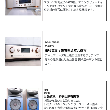
マランツ最高位のSACD機。マランツビューティ
ーな美音だけでなく音に余裕度を感じる。音場の
空気感の描写に圧倒される本格機種です。
Accuphase
C-280V
出張買取：滋賀県近江八幡市
アキュフェーズ最上級に位置するプリアンプ
厚みや透明感に溢れた音質 完成度の高さを感じ
ます。
JBL
4338
出張買取：和歌山県有田市
２階から運び出し致しました。
伝統大口径の１５インチウーファー＆大型ホーン
歯切れ良く力強い低域＆伸びやか・抜けの良い中