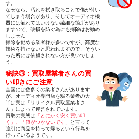
す。
なぜなら、汚れを拭き取ることで傷が付い
てしまう場合があり、そしてオーディオ機
器には触れてはいけない繊細な箇所があり
ますので、破損を防ぐ為にも掃除はお勧め
しません。
掃除を勧める業者様が多いですが、高度な
技術を持たないと思われますので、そうい
った所には依頼されない方が良いでしょ
う。
秘訣③：買取屋業者さんの買
い叩きにご注意
全国には数多くの業者さんがあります
が、オーディオ専門店を騙る業者の大
半は実は「リサイクル買取屋業者さ
ん」によって運営されています。
買取の実態は
「とにかく安く買い叩
く」、「値がつかないです」
と言って
強引に商品を持って帰るという行為を
行っているようです。