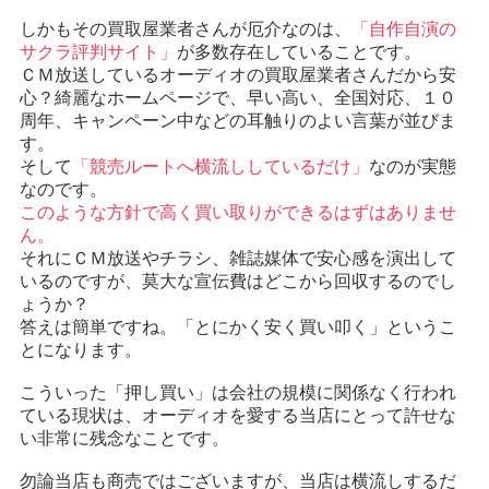
しかもその買取屋業者さんが厄介なのは、
「自作自演の
サクラ評判サイト」
が多数存在していることです。
ＣＭ放送しているオーディオの買取屋業者さんだから安
心？綺麗なホームページで、早い高い、全国対応、１０
周年、キャンペーン中などの耳触りのよい言葉が並びま
す。
そして
「競売ルートへ横流ししているだけ」
なのが実態
なのです。
このような方針で高く買い取りができるはずはありませ
ん。
それにＣＭ放送やチラシ、雑誌媒体で安心感を演出して
いるのですが、莫大な宣伝費はどこから回収するのでし
ょうか？
答えは簡単ですね。「とにかく安く買い叩く」というこ
とになります。
こういった「押し買い」は会社の規模に関係なく行われ
ている現状は、オーディオを愛する当店にとって許せな
い非常に残念なことです。
勿論当店も商売ではございますが、当店は横流しするだ