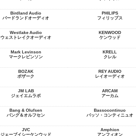
Birdland Audio
PHILIPS
バードランドオーディオ
フィリップス
Westlake Audio
KENWOOD
ウェストレイクオーディオ
ケンウッド
Mark Levinson
KRELL
マークレビンソン
クレル
BOZAK
REY AUDIO
ボザーク
レイオーディオ
JM LAB
ARCAM
ジェイエムラボ
アーカム
Bang & Olufsen
Bassocontinuo
バング＆オルフセン
バッソ・コンティニュオ
JVC
Amphion
ジェーブイシーケンウッド
アンフィオン