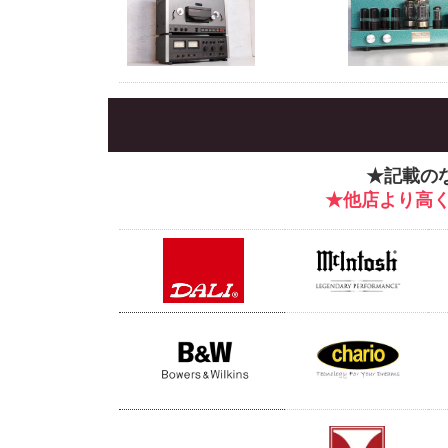
★記載の
★他店より高