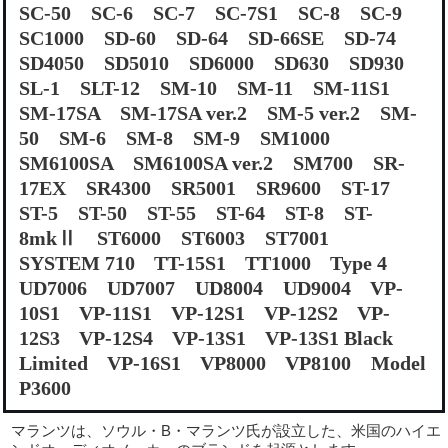
SC-50 SC-6 SC-7 SC-7S1 SC-8 SC-9
SC1000 SD-60 SD-64 SD-66SE SD-74
SD4050 SD5010 SD6000 SD630 SD930
SL-1 SLT-12 SM-10 SM-11 SM-11S1
SM-17SA SM-17SA ver.2 SM-5 ver.2 SM-
50 SM-6 SM-8 SM-9 SM1000
SM6100SA SM6100SA ver.2 SM700 SR-
17EX SR4300 SR5001 SR9600 ST-17
ST-5 ST-50 ST-55 ST-64 ST-8 ST-
8mkⅡ ST6000 ST6003 ST7001
SYSTEM 710 TT-15S1 TT1000 Type 4
UD7006 UD7007 UD8004 UD9004 VP-
10S1 VP-11S1 VP-12S1 VP-12S2 VP-
12S3 VP-12S4 VP-13S1 VP-13S1 Black
Limited VP-16S1 VP8000 VP8100 Model
P3600
マランツは、ソウル・B・マランツ氏が設立した、米国のハイエ