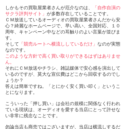
しかもその買取屋業者さんが厄介なのは、
「自作自演の
サクラ評判サイト」
が多数存在していることです。
ＣＭ放送しているオーディオの買取屋業者さんだから安
心？綺麗なホームページで、早い高い、全国対応、１０
周年、キャンペーン中などの耳触りのよい言葉が並びま
す。
そして
「競売ルートへ横流ししているだけ」
なのが実態
なのです。
このような方針で高く買い取りができるはずはありませ
ん。
それにＣＭ放送やチラシ、雑誌媒体で安心感を演出して
いるのですが、莫大な宣伝費はどこから回収するのでし
ょうか？
答えは簡単ですね。「とにかく安く買い叩く」というこ
とになります。
こういった「押し買い」は会社の規模に関係なく行われ
ている現状は、オーディオを愛する当店にとって許せな
い非常に残念なことです。
勿論当店も商売ではございますが、当店は横流しするだ