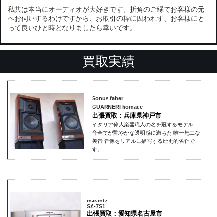
私共は本当にオーディオが大好きです。折角のご縁でお客様の元
へお伺いするわけですから、お取引の枠に囚われず、お客様にと
って良いひと時となりましたら幸いです。
買取実績
Sonus faber
GUARNERI homage
出張買取：兵庫県神戸市
イタリア偉大楽器職人の名を冠するモデル
音全てが艷やかな透明感に満ちた 唯一無二な
美音 音像をリアルに描写する歴史的名作で
す。
marantz
SA-7S1
出張買取：愛知県名古屋市