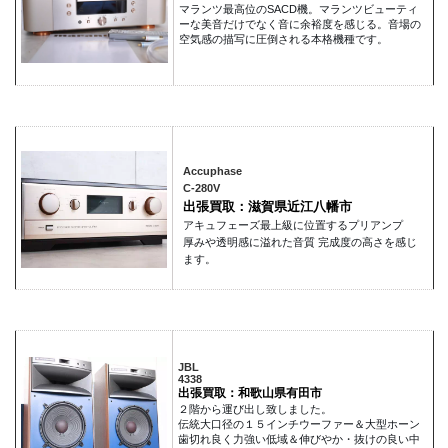
マランツ最高位のSACD機。マランツビューティ
ーな美音だけでなく音に余裕度を感じる。音場の
空気感の描写に圧倒される本格機種です。
Accuphase
C-280V
出張買取：滋賀県近江八幡市
アキュフェーズ最上級に位置するプリアンプ
厚みや透明感に溢れた音質 完成度の高さを感じ
ます。
JBL
4338
出張買取：和歌山県有田市
２階から運び出し致しました。
伝統大口径の１５インチウーファー＆大型ホーン
歯切れ良く力強い低域＆伸びやか・抜けの良い中