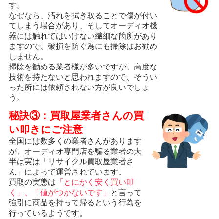
す。
なぜなら、汚れを拭き取ることで傷が付い
てしまう場合があり、そしてオーディオ機
器には触れてはいけない繊細な箇所があり
ますので、破損を防ぐ為にも掃除はお勧め
しません。
掃除を勧める業者様が多いですが、高度な
技術を持たないと思われますので、そうい
った所には依頼されない方が良いでしょ
う。
秘訣③：買取屋業者さんの買
い叩きにご注意
全国には数多くの業者さんがあります
が、オーディオ専門店を騙る業者の大
半は実は「リサイクル買取屋業者さ
ん」によって運営されています。
買取の実態は
「とにかく安く買い叩
く」、「値がつかないです」
と言って
強引に商品を持って帰るという行為を
行っているようです。