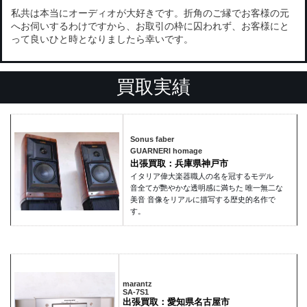
私共は本当にオーディオが大好きです。折角のご縁でお客様の元
へお伺いするわけですから、お取引の枠に囚われず、お客様にと
って良いひと時となりましたら幸いです。
買取実績
Sonus faber
GUARNERI homage
出張買取：兵庫県神戸市
イタリア偉大楽器職人の名を冠するモデル
音全てが艷やかな透明感に満ちた 唯一無二な
美音 音像をリアルに描写する歴史的名作で
す。
marantz
SA-7S1
出張買取：愛知県名古屋市