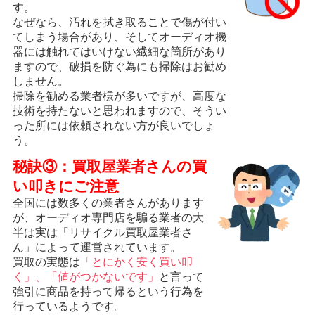
す。
なぜなら、汚れを拭き取ることで傷が付い
てしまう場合があり、そしてオーディオ機
器には触れてはいけない繊細な箇所があり
ますので、破損を防ぐ為にも掃除はお勧め
しません。
掃除を勧める業者様が多いですが、高度な
技術を持たないと思われますので、そうい
った所には依頼されない方が良いでしょ
う。
秘訣③：買取屋業者さんの買
い叩きにご注意
全国には数多くの業者さんがあります
が、オーディオ専門店を騙る業者の大
半は実は「リサイクル買取屋業者さ
ん」によって運営されています。
買取の実態は
「とにかく安く買い叩
く」、「値がつかないです」
と言って
強引に商品を持って帰るという行為を
行っているようです。