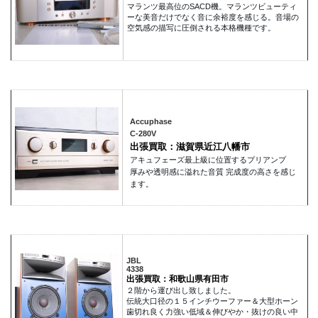
マランツ最高位のSACD機。マランツビューティ
ーな美音だけでなく音に余裕度を感じる。音場の
空気感の描写に圧倒される本格機種です。
Accuphase
C-280V
出張買取：滋賀県近江八幡市
アキュフェーズ最上級に位置するプリアンプ
厚みや透明感に溢れた音質 完成度の高さを感じ
ます。
JBL
4338
出張買取：和歌山県有田市
２階から運び出し致しました。
伝統大口径の１５インチウーファー＆大型ホーン
歯切れ良く力強い低域＆伸びやか・抜けの良い中