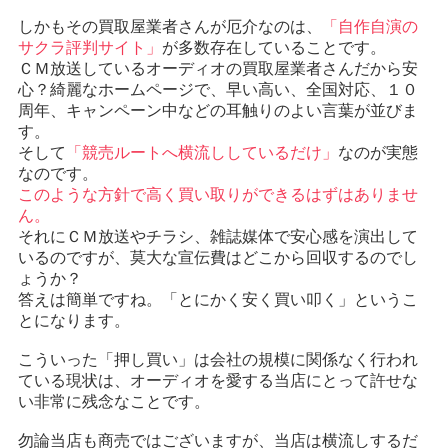
しかもその買取屋業者さんが厄介なのは、
「自作自演の
サクラ評判サイト」
が多数存在していることです。
ＣＭ放送しているオーディオの買取屋業者さんだから安
心？綺麗なホームページで、早い高い、全国対応、１０
周年、キャンペーン中などの耳触りのよい言葉が並びま
す。
そして
「競売ルートへ横流ししているだけ」
なのが実態
なのです。
このような方針で高く買い取りができるはずはありませ
ん。
それにＣＭ放送やチラシ、雑誌媒体で安心感を演出して
いるのですが、莫大な宣伝費はどこから回収するのでし
ょうか？
答えは簡単ですね。「とにかく安く買い叩く」というこ
とになります。
こういった「押し買い」は会社の規模に関係なく行われ
ている現状は、オーディオを愛する当店にとって許せな
い非常に残念なことです。
勿論当店も商売ではございますが、当店は横流しするだ