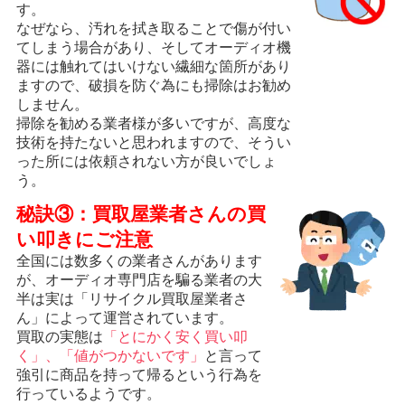
す。
なぜなら、汚れを拭き取ることで傷が付い
てしまう場合があり、そしてオーディオ機
器には触れてはいけない繊細な箇所があり
ますので、破損を防ぐ為にも掃除はお勧め
しません。
掃除を勧める業者様が多いですが、高度な
技術を持たないと思われますので、そうい
った所には依頼されない方が良いでしょ
う。
秘訣③：買取屋業者さんの買
い叩きにご注意
全国には数多くの業者さんがあります
が、オーディオ専門店を騙る業者の大
半は実は「リサイクル買取屋業者さ
ん」によって運営されています。
買取の実態は
「とにかく安く買い叩
く」、「値がつかないです」
と言って
強引に商品を持って帰るという行為を
行っているようです。