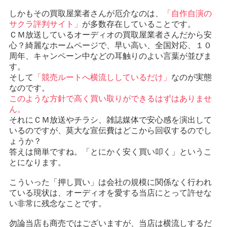
しかもその買取屋業者さんが厄介なのは、
「自作自演の
サクラ評判サイト」
が多数存在していることです。
ＣＭ放送しているオーディオの買取屋業者さんだから安
心？綺麗なホームページで、早い高い、全国対応、１０
周年、キャンペーン中などの耳触りのよい言葉が並びま
す。
そして
「競売ルートへ横流ししているだけ」
なのが実態
なのです。
このような方針で高く買い取りができるはずはありませ
ん。
それにＣＭ放送やチラシ、雑誌媒体で安心感を演出して
いるのですが、莫大な宣伝費はどこから回収するのでし
ょうか？
答えは簡単ですね。「とにかく安く買い叩く」というこ
とになります。
こういった「押し買い」は会社の規模に関係なく行われ
ている現状は、オーディオを愛する当店にとって許せな
い非常に残念なことです。
勿論当店も商売ではございますが、当店は横流しするだ