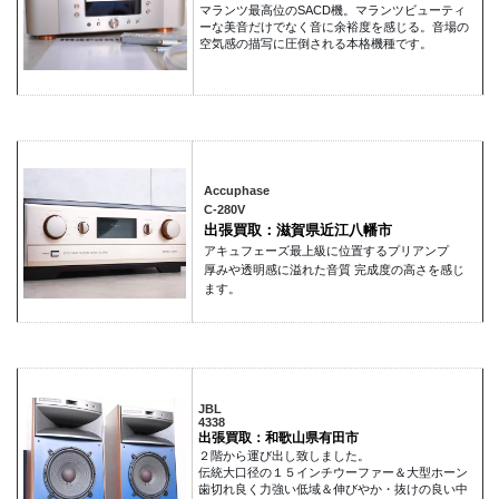
マランツ最高位のSACD機。マランツビューティ
ーな美音だけでなく音に余裕度を感じる。音場の
空気感の描写に圧倒される本格機種です。
Accuphase
C-280V
出張買取：滋賀県近江八幡市
アキュフェーズ最上級に位置するプリアンプ
厚みや透明感に溢れた音質 完成度の高さを感じ
ます。
JBL
4338
出張買取：和歌山県有田市
２階から運び出し致しました。
伝統大口径の１５インチウーファー＆大型ホーン
歯切れ良く力強い低域＆伸びやか・抜けの良い中