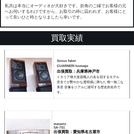
私共は本当にオーディオが大好きです。折角のご縁でお客様の元
へお伺いするわけですから、お取引の枠に囚われず、お客様にと
って良いひと時となりましたら幸いです。
買取実績
Sonus faber
GUARNERI homage
出張買取：兵庫県神戸市
イタリア偉大楽器職人の名を冠するモデル
音全てが艷やかな透明感に満ちた 唯一無二な
美音 音像をリアルに描写する歴史的名作で
す。
marantz
SA-7S1
出張買取：愛知県名古屋市