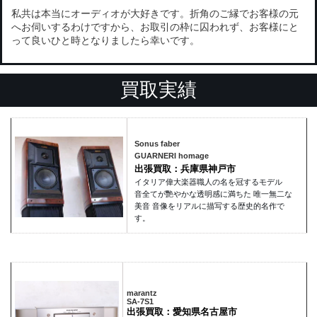
私共は本当にオーディオが大好きです。折角のご縁でお客様の元
へお伺いするわけですから、お取引の枠に囚われず、お客様にと
って良いひと時となりましたら幸いです。
買取実績
Sonus faber
GUARNERI homage
出張買取：兵庫県神戸市
イタリア偉大楽器職人の名を冠するモデル
音全てが艷やかな透明感に満ちた 唯一無二な
美音 音像をリアルに描写する歴史的名作で
す。
marantz
SA-7S1
出張買取：愛知県名古屋市