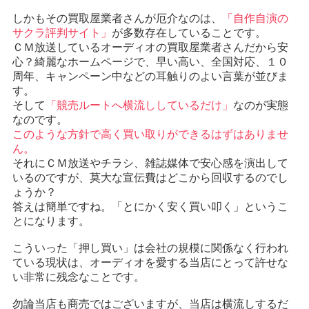
しかもその買取屋業者さんが厄介なのは、
「自作自演の
サクラ評判サイト」
が多数存在していることです。
ＣＭ放送しているオーディオの買取屋業者さんだから安
心？綺麗なホームページで、早い高い、全国対応、１０
周年、キャンペーン中などの耳触りのよい言葉が並びま
す。
そして
「競売ルートへ横流ししているだけ」
なのが実態
なのです。
このような方針で高く買い取りができるはずはありませ
ん。
それにＣＭ放送やチラシ、雑誌媒体で安心感を演出して
いるのですが、莫大な宣伝費はどこから回収するのでし
ょうか？
答えは簡単ですね。「とにかく安く買い叩く」というこ
とになります。
こういった「押し買い」は会社の規模に関係なく行われ
ている現状は、オーディオを愛する当店にとって許せな
い非常に残念なことです。
勿論当店も商売ではございますが、当店は横流しするだ