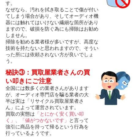
す。
なぜなら、汚れを拭き取ることで傷が付い
てしまう場合があり、そしてオーディオ機
器には触れてはいけない繊細な箇所があり
ますので、破損を防ぐ為にも掃除はお勧め
しません。
掃除を勧める業者様が多いですが、高度な
技術を持たないと思われますので、そうい
った所には依頼されない方が良いでしょ
う。
秘訣③：買取屋業者さんの買
い叩きにご注意
全国には数多くの業者さんがあります
が、オーディオ専門店を騙る業者の大
半は実は「リサイクル買取屋業者さ
ん」によって運営されています。
買取の実態は
「とにかく安く買い叩
く」、「値がつかないです」
と言って
強引に商品を持って帰るという行為を
行っているようです。