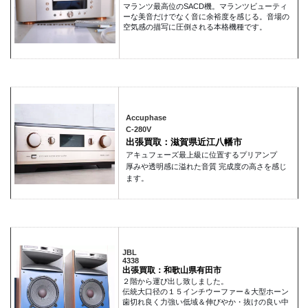
マランツ最高位のSACD機。マランツビューティ
ーな美音だけでなく音に余裕度を感じる。音場の
空気感の描写に圧倒される本格機種です。
Accuphase
C-280V
出張買取：滋賀県近江八幡市
アキュフェーズ最上級に位置するプリアンプ
厚みや透明感に溢れた音質 完成度の高さを感じ
ます。
JBL
4338
出張買取：和歌山県有田市
２階から運び出し致しました。
伝統大口径の１５インチウーファー＆大型ホーン
歯切れ良く力強い低域＆伸びやか・抜けの良い中