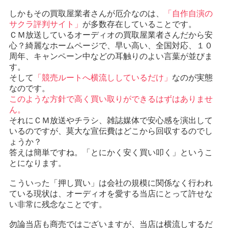
しかもその買取屋業者さんが厄介なのは、
「自作自演の
サクラ評判サイト」
が多数存在していることです。
ＣＭ放送しているオーディオの買取屋業者さんだから安
心？綺麗なホームページで、早い高い、全国対応、１０
周年、キャンペーン中などの耳触りのよい言葉が並びま
す。
そして
「競売ルートへ横流ししているだけ」
なのが実態
なのです。
このような方針で高く買い取りができるはずはありませ
ん。
それにＣＭ放送やチラシ、雑誌媒体で安心感を演出して
いるのですが、莫大な宣伝費はどこから回収するのでし
ょうか？
答えは簡単ですね。「とにかく安く買い叩く」というこ
とになります。
こういった「押し買い」は会社の規模に関係なく行われ
ている現状は、オーディオを愛する当店にとって許せな
い非常に残念なことです。
勿論当店も商売ではございますが、当店は横流しするだ