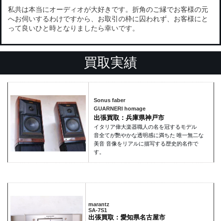
私共は本当にオーディオが大好きです。折角のご縁でお客様の元
へお伺いするわけですから、お取引の枠に囚われず、お客様にと
って良いひと時となりましたら幸いです。
買取実績
Sonus faber
GUARNERI homage
出張買取：兵庫県神戸市
イタリア偉大楽器職人の名を冠するモデル
音全てが艷やかな透明感に満ちた 唯一無二な
美音 音像をリアルに描写する歴史的名作で
す。
marantz
SA-7S1
出張買取：愛知県名古屋市