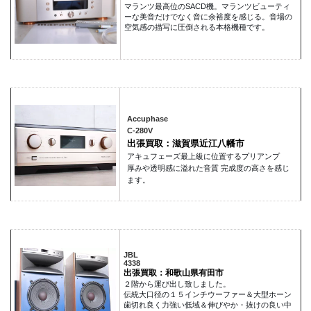
マランツ最高位のSACD機。マランツビューティ
ーな美音だけでなく音に余裕度を感じる。音場の
空気感の描写に圧倒される本格機種です。
Accuphase
C-280V
出張買取：滋賀県近江八幡市
アキュフェーズ最上級に位置するプリアンプ
厚みや透明感に溢れた音質 完成度の高さを感じ
ます。
JBL
4338
出張買取：和歌山県有田市
２階から運び出し致しました。
伝統大口径の１５インチウーファー＆大型ホーン
歯切れ良く力強い低域＆伸びやか・抜けの良い中