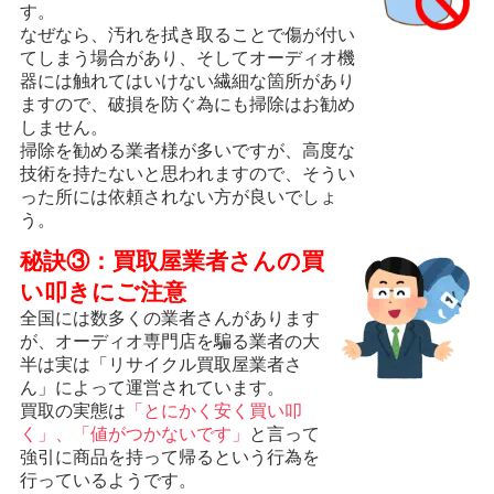
す。
なぜなら、汚れを拭き取ることで傷が付い
てしまう場合があり、そしてオーディオ機
器には触れてはいけない繊細な箇所があり
ますので、破損を防ぐ為にも掃除はお勧め
しません。
掃除を勧める業者様が多いですが、高度な
技術を持たないと思われますので、そうい
った所には依頼されない方が良いでしょ
う。
秘訣③：買取屋業者さんの買
い叩きにご注意
全国には数多くの業者さんがあります
が、オーディオ専門店を騙る業者の大
半は実は「リサイクル買取屋業者さ
ん」によって運営されています。
買取の実態は
「とにかく安く買い叩
く」、「値がつかないです」
と言って
強引に商品を持って帰るという行為を
行っているようです。