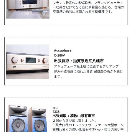
マランツ最高位のSACD機。マランツビューティ
ーな美音だけでなく音に余裕度を感じる。音場の
空気感の描写に圧倒される本格機種です。
Accuphase
C-280V
出張買取：滋賀県近江八幡市
アキュフェーズ最上級に位置するプリアンプ
厚みや透明感に溢れた音質 完成度の高さを感じ
ます。
JBL
4338
出張買取：和歌山県有田市
２階から運び出し致しました。
伝統大口径の１５インチウーファー＆大型ホーン
歯切れ良く力強い低域＆伸びやか・抜けの良い中