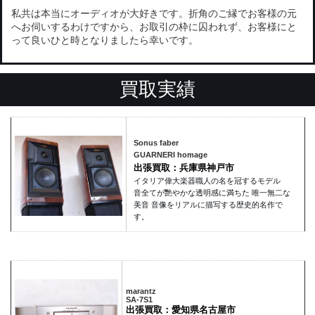
私共は本当にオーディオが大好きです。折角のご縁でお客様の元
へお伺いするわけですから、お取引の枠に囚われず、お客様にと
って良いひと時となりましたら幸いです。
買取実績
Sonus faber
GUARNERI homage
出張買取：兵庫県神戸市
イタリア偉大楽器職人の名を冠するモデル
音全てが艷やかな透明感に満ちた 唯一無二な
美音 音像をリアルに描写する歴史的名作で
す。
marantz
SA-7S1
出張買取：愛知県名古屋市