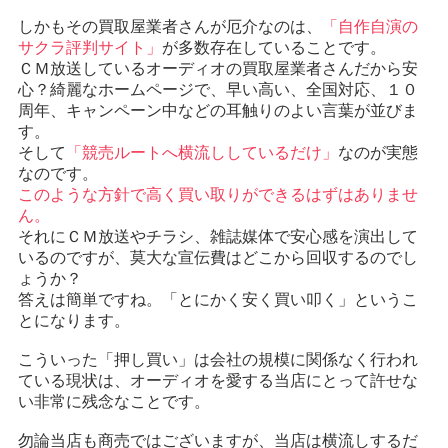
しかもその買取屋業者さんが厄介なのは、
「自作自演の
サクラ評判サイト」
が多数存在していることです。
ＣＭ放送しているオーディオの買取屋業者さんだから安
心？綺麗なホームページで、早い高い、全国対応、１０
周年、キャンペーン中などの耳触りのよい言葉が並びま
す。
そして
「競売ルートへ横流ししているだけ」
なのが実態
なのです。
このような方針で高く買い取りができるはずはありませ
ん。
それにＣＭ放送やチラシ、雑誌媒体で安心感を演出して
いるのですが、莫大な宣伝費はどこから回収するのでし
ょうか？
答えは簡単ですね。「とにかく安く買い叩く」というこ
とになります。
こういった「押し買い」は会社の規模に関係なく行われ
ている現状は、オーディオを愛する当店にとって許せな
い非常に残念なことです。
勿論当店も商売ではございますが、当店は横流しするだ