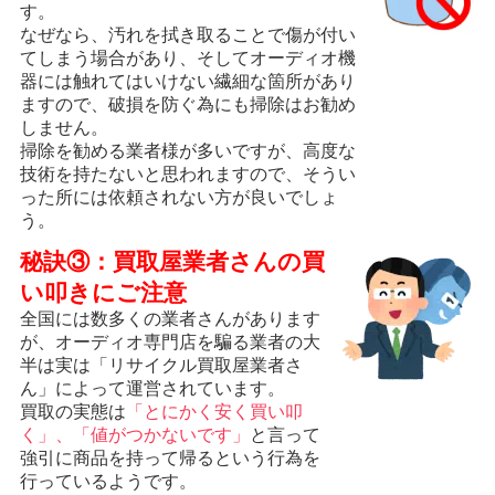
す。
なぜなら、汚れを拭き取ることで傷が付い
てしまう場合があり、そしてオーディオ機
器には触れてはいけない繊細な箇所があり
ますので、破損を防ぐ為にも掃除はお勧め
しません。
掃除を勧める業者様が多いですが、高度な
技術を持たないと思われますので、そうい
った所には依頼されない方が良いでしょ
う。
秘訣③：買取屋業者さんの買
い叩きにご注意
全国には数多くの業者さんがあります
が、オーディオ専門店を騙る業者の大
半は実は「リサイクル買取屋業者さ
ん」によって運営されています。
買取の実態は
「とにかく安く買い叩
く」、「値がつかないです」
と言って
強引に商品を持って帰るという行為を
行っているようです。