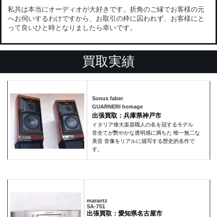
私共は本当にオーディオが大好きです。折角のご縁でお客様の元
へお伺いするわけですから、お取引の枠に囚われず、お客様にと
って良いひと時となりましたら幸いです。
買取実績
Sonus faber
GUARNERI homage
出張買取：兵庫県神戸市
イタリア偉大楽器職人の名を冠するモデル
音全てが艷やかな透明感に満ちた 唯一無二な
美音 音像をリアルに描写する歴史的名作で
す。
marantz
SA-7S1
出張買取：愛知県名古屋市