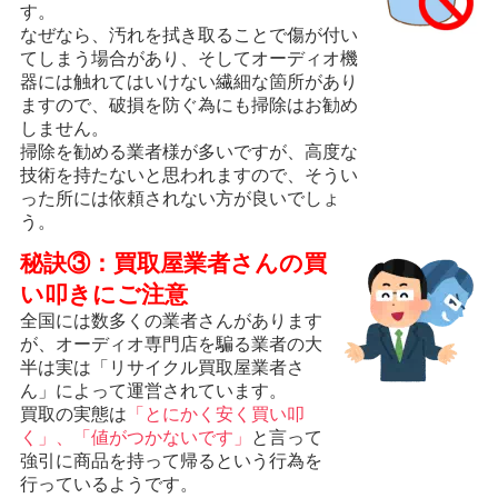
す。
なぜなら、汚れを拭き取ることで傷が付い
てしまう場合があり、そしてオーディオ機
器には触れてはいけない繊細な箇所があり
ますので、破損を防ぐ為にも掃除はお勧め
しません。
掃除を勧める業者様が多いですが、高度な
技術を持たないと思われますので、そうい
った所には依頼されない方が良いでしょ
う。
秘訣③：買取屋業者さんの買
い叩きにご注意
全国には数多くの業者さんがあります
が、オーディオ専門店を騙る業者の大
半は実は「リサイクル買取屋業者さ
ん」によって運営されています。
買取の実態は
「とにかく安く買い叩
く」、「値がつかないです」
と言って
強引に商品を持って帰るという行為を
行っているようです。