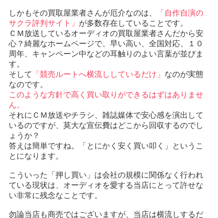
しかもその買取屋業者さんが厄介なのは、
「自作自演の
サクラ評判サイト」
が多数存在していることです。
ＣＭ放送しているオーディオの買取屋業者さんだから安
心？綺麗なホームページで、早い高い、全国対応、１０
周年、キャンペーン中などの耳触りのよい言葉が並びま
す。
そして
「競売ルートへ横流ししているだけ」
なのが実態
なのです。
このような方針で高く買い取りができるはずはありませ
ん。
それにＣＭ放送やチラシ、雑誌媒体で安心感を演出して
いるのですが、莫大な宣伝費はどこから回収するのでし
ょうか？
答えは簡単ですね。「とにかく安く買い叩く」というこ
とになります。
こういった「押し買い」は会社の規模に関係なく行われ
ている現状は、オーディオを愛する当店にとって許せな
い非常に残念なことです。
勿論当店も商売ではございますが、当店は横流しするだ