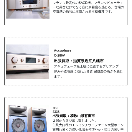
マランツ最高位のSACD機。マランツビューティ
ーな美音だけでなく音に余裕度を感じる。音場の
空気感の描写に圧倒される本格機種です。
Accuphase
C-280V
出張買取：滋賀県近江八幡市
アキュフェーズ最上級に位置するプリアンプ
厚みや透明感に溢れた音質 完成度の高さを感じ
ます。
JBL
4338
出張買取：和歌山県有田市
２階から運び出し致しました。
伝統大口径の１５インチウーファー＆大型ホーン
歯切れ良く力強い低域＆伸びやか・抜けの良い中