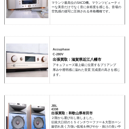
マランツ最高位のSACD機。マランツビューティ
ーな美音だけでなく音に余裕度を感じる。音場の
空気感の描写に圧倒される本格機種です。
Accuphase
C-280V
出張買取：滋賀県近江八幡市
アキュフェーズ最上級に位置するプリアンプ
厚みや透明感に溢れた音質 完成度の高さを感じ
ます。
JBL
4338
出張買取：和歌山県有田市
２階から運び出し致しました。
伝統大口径の１５インチウーファー＆大型ホーン
歯切れ良く力強い低域＆伸びやか・抜けの良い中