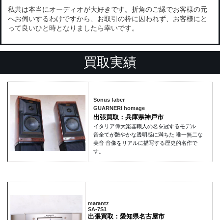
私共は本当にオーディオが大好きです。折角のご縁でお客様の元
へお伺いするわけですから、お取引の枠に囚われず、お客様にと
って良いひと時となりましたら幸いです。
買取実績
Sonus faber
GUARNERI homage
出張買取：兵庫県神戸市
イタリア偉大楽器職人の名を冠するモデル
音全てが艷やかな透明感に満ちた 唯一無二な
美音 音像をリアルに描写する歴史的名作で
す。
marantz
SA-7S1
出張買取：愛知県名古屋市