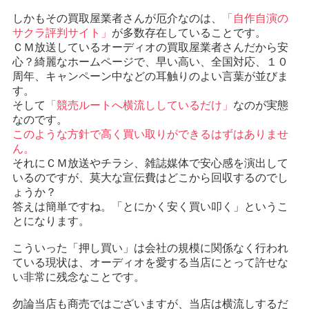
しかもその買取屋業者さんが厄介なのは、
「自作自演の
サクラ評判サイト」
が多数存在していることです。
ＣＭ放送しているオーディオの買取屋業者さんだから安
心？綺麗なホームページで、早い高い、全国対応、１０
周年、キャンペーン中などの耳触りのよい言葉が並びま
す。
そして
「競売ルートへ横流ししているだけ」
なのが実態
なのです。
このような方針で高く買い取りができるはずはありませ
ん。
それにＣＭ放送やチラシ、雑誌媒体で安心感を演出して
いるのですが、莫大な宣伝費はどこから回収するのでし
ょうか？
答えは簡単ですね。「とにかく安く買い叩く」というこ
とになります。
こういった「押し買い」は会社の規模に関係なく行われ
ている現状は、オーディオを愛する当店にとって許せな
い非常に残念なことです。
勿論当店も商売ではございますが、当店は横流しするだ