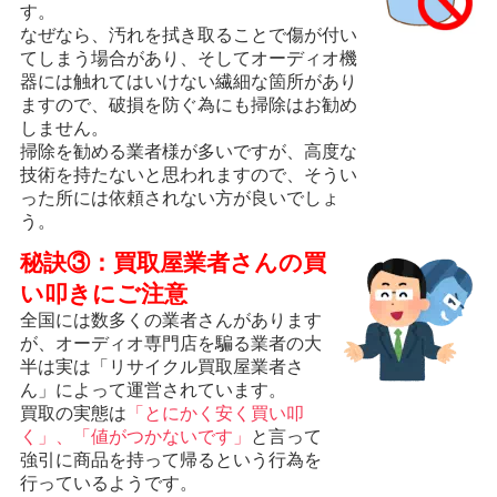
す。
なぜなら、汚れを拭き取ることで傷が付い
てしまう場合があり、そしてオーディオ機
器には触れてはいけない繊細な箇所があり
ますので、破損を防ぐ為にも掃除はお勧め
しません。
掃除を勧める業者様が多いですが、高度な
技術を持たないと思われますので、そうい
った所には依頼されない方が良いでしょ
う。
秘訣③：買取屋業者さんの買
い叩きにご注意
全国には数多くの業者さんがあります
が、オーディオ専門店を騙る業者の大
半は実は「リサイクル買取屋業者さ
ん」によって運営されています。
買取の実態は
「とにかく安く買い叩
く」、「値がつかないです」
と言って
強引に商品を持って帰るという行為を
行っているようです。