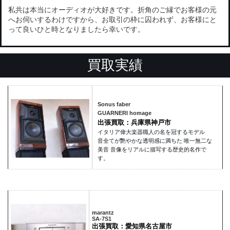
私共は本当にオーディオが大好きです。折角のご縁でお客様の元
へお伺いするわけですから、お取引の枠に囚われず、お客様にと
って良いひと時となりましたら幸いです。
買取実績
Sonus faber
GUARNERI homage
出張買取：兵庫県神戸市
イタリア偉大楽器職人の名を冠するモデル
音全てが艷やかな透明感に満ちた 唯一無二な
美音 音像をリアルに描写する歴史的名作で
す。
marantz
SA-7S1
出張買取：愛知県名古屋市