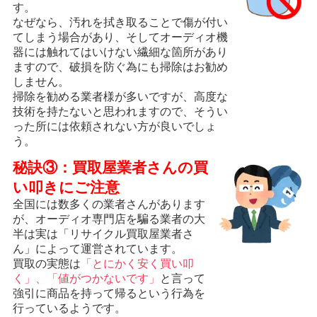
す。
なぜなら、汚れを拭き取ることで傷が付い
てしまう場合があり、そしてオーディオ機
器には触れてはいけない繊細な箇所があり
ますので、破損を防ぐ為にも掃除はお勧め
しません。
掃除を勧める業者様が多いですが、高度な
技術を持たないと思われますので、そうい
った所には依頼されない方が良いでしょ
う。
秘訣③：買取屋業者さんの買
い叩きにご注意
全国には数多くの業者さんがあります
が、オーディオ専門店を騙る業者の大
半は実は「リサイクル買取屋業者さ
ん」によって運営されています。
買取の実態は
「とにかく安く買い叩
く」、「値がつかないです」
と言って
強引に商品を持って帰るという行為を
行っているようです。