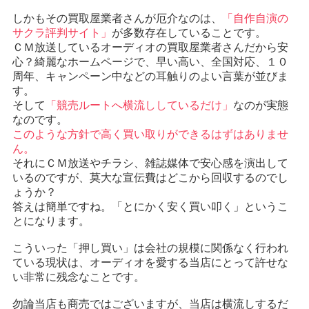
しかもその買取屋業者さんが厄介なのは、
「自作自演の
サクラ評判サイト」
が多数存在していることです。
ＣＭ放送しているオーディオの買取屋業者さんだから安
心？綺麗なホームページで、早い高い、全国対応、１０
周年、キャンペーン中などの耳触りのよい言葉が並びま
す。
そして
「競売ルートへ横流ししているだけ」
なのが実態
なのです。
このような方針で高く買い取りができるはずはありませ
ん。
それにＣＭ放送やチラシ、雑誌媒体で安心感を演出して
いるのですが、莫大な宣伝費はどこから回収するのでし
ょうか？
答えは簡単ですね。「とにかく安く買い叩く」というこ
とになります。
こういった「押し買い」は会社の規模に関係なく行われ
ている現状は、オーディオを愛する当店にとって許せな
い非常に残念なことです。
勿論当店も商売ではございますが、当店は横流しするだ