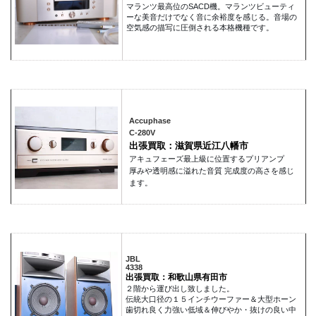
マランツ最高位のSACD機。マランツビューティ
ーな美音だけでなく音に余裕度を感じる。音場の
空気感の描写に圧倒される本格機種です。
Accuphase
C-280V
出張買取：滋賀県近江八幡市
アキュフェーズ最上級に位置するプリアンプ
厚みや透明感に溢れた音質 完成度の高さを感じ
ます。
JBL
4338
出張買取：和歌山県有田市
２階から運び出し致しました。
伝統大口径の１５インチウーファー＆大型ホーン
歯切れ良く力強い低域＆伸びやか・抜けの良い中