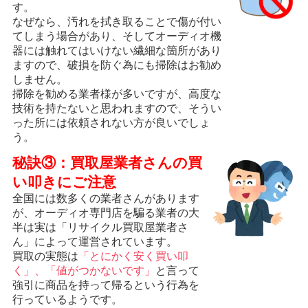
す。
なぜなら、汚れを拭き取ることで傷が付い
てしまう場合があり、そしてオーディオ機
器には触れてはいけない繊細な箇所があり
ますので、破損を防ぐ為にも掃除はお勧め
しません。
掃除を勧める業者様が多いですが、高度な
技術を持たないと思われますので、そうい
った所には依頼されない方が良いでしょ
う。
秘訣③：買取屋業者さんの買
い叩きにご注意
全国には数多くの業者さんがあります
が、オーディオ専門店を騙る業者の大
半は実は「リサイクル買取屋業者さ
ん」によって運営されています。
買取の実態は
「とにかく安く買い叩
く」、「値がつかないです」
と言って
強引に商品を持って帰るという行為を
行っているようです。