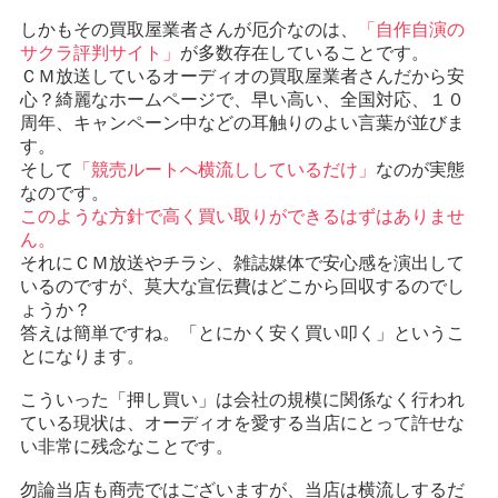
しかもその買取屋業者さんが厄介なのは、
「自作自演の
サクラ評判サイト」
が多数存在していることです。
ＣＭ放送しているオーディオの買取屋業者さんだから安
心？綺麗なホームページで、早い高い、全国対応、１０
周年、キャンペーン中などの耳触りのよい言葉が並びま
す。
そして
「競売ルートへ横流ししているだけ」
なのが実態
なのです。
このような方針で高く買い取りができるはずはありませ
ん。
それにＣＭ放送やチラシ、雑誌媒体で安心感を演出して
いるのですが、莫大な宣伝費はどこから回収するのでし
ょうか？
答えは簡単ですね。「とにかく安く買い叩く」というこ
とになります。
こういった「押し買い」は会社の規模に関係なく行われ
ている現状は、オーディオを愛する当店にとって許せな
い非常に残念なことです。
勿論当店も商売ではございますが、当店は横流しするだ