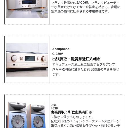
マランツ最高位のSACD機。マランツビューティ
ーな美音だけでなく音に余裕度を感じる。音場の
空気感の描写に圧倒される本格機種です。
Accuphase
C-280V
出張買取：滋賀県近江八幡市
アキュフェーズ最上級に位置するプリアンプ
厚みや透明感に溢れた音質 完成度の高さを感じ
ます。
JBL
4338
出張買取：和歌山県有田市
２階から運び出し致しました。
伝統大口径の１５インチウーファー＆大型ホーン
歯切れ良く力強い低域＆伸びやか・抜けの良い中