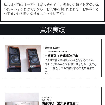
私共は本当にオーディオが大好きです。折角のご縁でお客様の元
へお伺いするわけですから、お取引の枠に囚われず、お客様にと
って良いひと時となりましたら幸いです。
買取実績
Sonus faber
GUARNERI homage
出張買取：兵庫県神戸市
イタリア偉大楽器職人の名を冠するモデル
音全てが艷やかな透明感に満ちた 唯一無二な
美音 音像をリアルに描写する歴史的名作で
す。
marantz
SA-7S1
出張買取：愛知県名古屋市