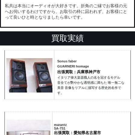
私共は本当にオーディオが大好きです。折角のご縁でお客様の元
へお伺いするわけですから、お取引の枠に囚われず、お客様にと
って良いひと時となりましたら幸いです。
買取実績
Sonus faber
GUARNERI homage
出張買取：兵庫県神戸市
イタリア偉大楽器職人の名を冠するモデル
音全てが艷やかな透明感に満ちた 唯一無二な
美音 音像をリアルに描写する歴史的名作で
す。
marantz
SA-7S1
出張買取：愛知県名古屋市