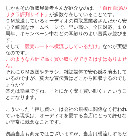
しかもその買取屋業者さんが厄介なのは、
「自作自演の
サクラ評判サイト」
が多数存在していることです。
ＣＭ放送しているオーディオの買取屋業者さんだから安
心？綺麗なホームページで、早い高い、全国対応、１０
周年、キャンペーン中などの耳触りのよい言葉が並びま
す。
そして
「競売ルートへ横流ししているだけ」
なのが実態
なのです。
このような方針で高く買い取りができるはずはありませ
ん。
それにＣＭ放送やチラシ、雑誌媒体で安心感を演出して
いるのですが、莫大な宣伝費はどこから回収するのでし
ょうか？
答えは簡単ですね。「とにかく安く買い叩く」というこ
とになります。
こういった「押し買い」は会社の規模に関係なく行われ
ている現状は、オーディオを愛する当店にとって許せな
い非常に残念なことです。
勿論当店も商売ではございますが、当店は横流しするだ