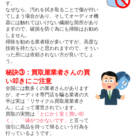
す。
なぜなら、汚れを拭き取ることで傷が付い
てしまう場合があり、そしてオーディオ機
器には触れてはいけない繊細な箇所があり
ますので、破損を防ぐ為にも掃除はお勧め
しません。
掃除を勧める業者様が多いですが、高度な
技術を持たないと思われますので、そうい
った所には依頼されない方が良いでしょ
う。
秘訣③：買取屋業者さんの買
い叩きにご注意
全国には数多くの業者さんがあります
が、オーディオ専門店を騙る業者の大
半は実は「リサイクル買取屋業者さ
ん」によって運営されています。
買取の実態は
「とにかく安く買い叩
く」、「値がつかないです」
と言って
強引に商品を持って帰るという行為を
行っているようです。