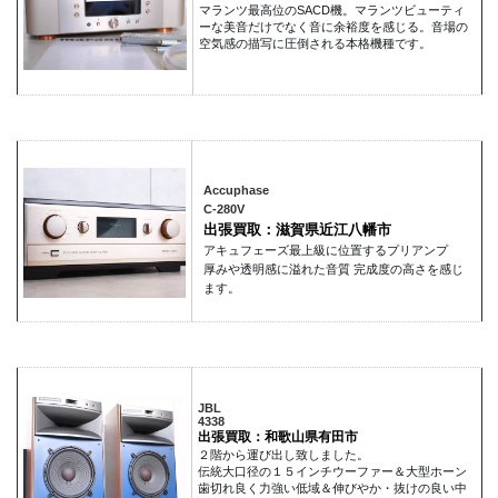
マランツ最高位のSACD機。マランツビューティ
ーな美音だけでなく音に余裕度を感じる。音場の
空気感の描写に圧倒される本格機種です。
Accuphase
C-280V
出張買取：滋賀県近江八幡市
アキュフェーズ最上級に位置するプリアンプ
厚みや透明感に溢れた音質 完成度の高さを感じ
ます。
JBL
4338
出張買取：和歌山県有田市
２階から運び出し致しました。
伝統大口径の１５インチウーファー＆大型ホーン
歯切れ良く力強い低域＆伸びやか・抜けの良い中