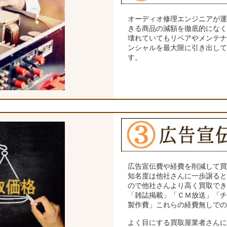
オーディオ修理エンジニアが
きる商品の減額を徹底的にな
壊れていてもリペアやメンテ
ンシャルを最大限に引き出し
す。
広告宣伝費や経費を削減して
知名度は他社さんに一歩譲る
ので他社さんより高く買取で
「雑誌掲載」「ＣＭ放送」「
製作費」これらの経費無しで
よく目にする買取屋業者さん