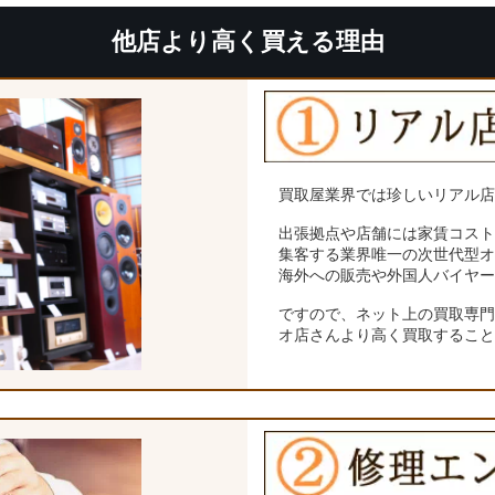
他店より高く買える理由
買取屋業界では珍しいリアル
出張拠点や店舗には家賃コス
集客する業界唯一の次世代型
海外への販売や外国人バイヤ
ですので、ネット上の買取専
オ店さんより高く買取するこ