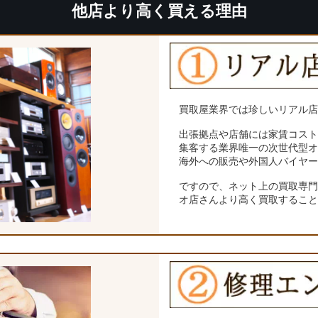
他店より高く買える理由
買取屋業界では珍しいリアル
出張拠点や店舗には家賃コス
集客する業界唯一の次世代型
海外への販売や外国人バイヤ
ですので、ネット上の買取専
オ店さんより高く買取するこ