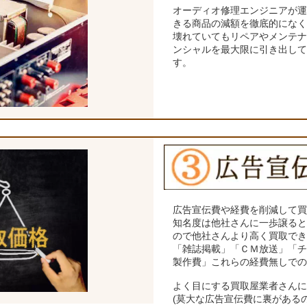
オーディオ修理エンジニアが
きる商品の減額を徹底的にな
壊れていてもリペアやメンテ
ンシャルを最大限に引き出し
す。
広告宣伝費や経費を削減して
知名度は他社さんに一歩譲る
ので他社さんより高く買取で
「雑誌掲載」「ＣＭ放送」「
製作費」これらの経費無しで
よく目にする買取屋業者さん
(莫大な広告宣伝費に裏がある