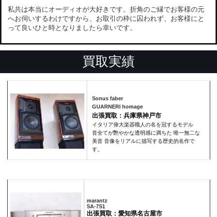
私共は本当にオーディオが大好きです。折角のご縁でお客様の元
へお伺いするわけですから、お取引の枠に囚われず、お客様にと
って良いひと時となりましたら幸いです。
買取実績
Sonus faber
GUARNERI homage
出張買取：兵庫県神戸市
イタリア偉大楽器職人の名を冠するモデル
音全てが艷やかな透明感に満ちた 唯一無二な
美音 音像をリアルに描写する歴史的名作で
す。
marantz
SA-7S1
出張買取：愛知県名古屋市