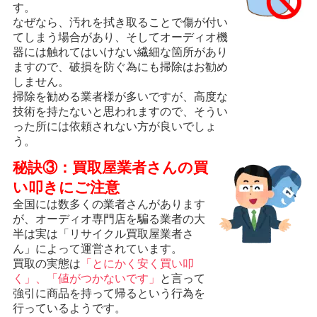
す。
なぜなら、汚れを拭き取ることで傷が付い
てしまう場合があり、そしてオーディオ機
器には触れてはいけない繊細な箇所があり
ますので、破損を防ぐ為にも掃除はお勧め
しません。
掃除を勧める業者様が多いですが、高度な
技術を持たないと思われますので、そうい
った所には依頼されない方が良いでしょ
う。
秘訣③：買取屋業者さんの買
い叩きにご注意
全国には数多くの業者さんがあります
が、オーディオ専門店を騙る業者の大
半は実は「リサイクル買取屋業者さ
ん」によって運営されています。
買取の実態は
「とにかく安く買い叩
く」、「値がつかないです」
と言って
強引に商品を持って帰るという行為を
行っているようです。