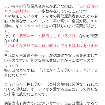
しかもその買取屋業者さんが厄介なのは、
「自作自演の
サクラ評判サイト」
が多数存在していることです。
ＣＭ放送しているオーディオの買取屋業者さんだから安
心？綺麗なホームページで、早い高い、全国対応、１０
周年、キャンペーン中などの耳触りのよい言葉が並びま
す。
そして
「競売ルートへ横流ししているだけ」
なのが実態
なのです。
このような方針で高く買い取りができるはずはありませ
ん。
それにＣＭ放送やチラシ、雑誌媒体で安心感を演出して
いるのですが、莫大な宣伝費はどこから回収するのでし
ょうか？
答えは簡単ですね。「とにかく安く買い叩く」というこ
とになります。
こういった「押し買い」は会社の規模に関係なく行われ
ている現状は、オーディオを愛する当店にとって許せな
い非常に残念なことです。
勿論当店も商売ではございますが、当店は横流しするだ