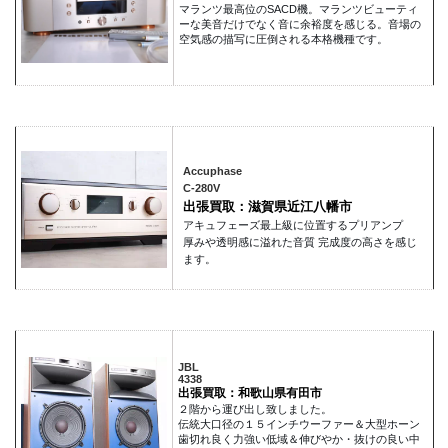
マランツ最高位のSACD機。マランツビューティ
ーな美音だけでなく音に余裕度を感じる。音場の
空気感の描写に圧倒される本格機種です。
Accuphase
C-280V
出張買取：滋賀県近江八幡市
アキュフェーズ最上級に位置するプリアンプ
厚みや透明感に溢れた音質 完成度の高さを感じ
ます。
JBL
4338
出張買取：和歌山県有田市
２階から運び出し致しました。
伝統大口径の１５インチウーファー＆大型ホーン
歯切れ良く力強い低域＆伸びやか・抜けの良い中