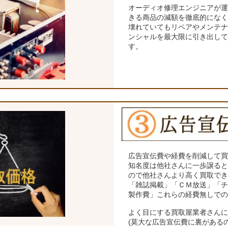
オーディオ修理エンジニアが
きる商品の減額を徹底的にな
壊れていてもリペアやメンテ
ンシャルを最大限に引き出し
す。
広告宣伝費や経費を削減して
知名度は他社さんに一歩譲る
ので他社さんより高く買取で
「雑誌掲載」「ＣＭ放送」「
製作費」これらの経費無しで
よく目にする買取屋業者さん
(莫大な広告宣伝費に裏がある