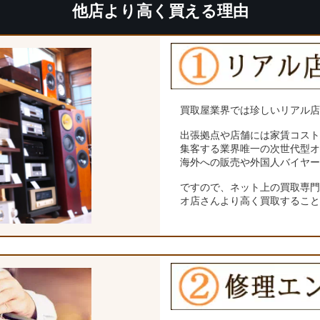
他店より高く買える理由
買取屋業界では珍しいリアル
出張拠点や店舗には家賃コス
集客する業界唯一の次世代型
海外への販売や外国人バイヤ
ですので、ネット上の買取専
オ店さんより高く買取するこ