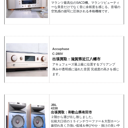
マランツ最高位のSACD機。マランツビューティ
ーな美音だけでなく音に余裕度を感じる。音場の
空気感の描写に圧倒される本格機種です。
Accuphase
C-280V
出張買取：滋賀県近江八幡市
アキュフェーズ最上級に位置するプリアンプ
厚みや透明感に溢れた音質 完成度の高さを感じ
ます。
JBL
4338
出張買取：和歌山県有田市
２階から運び出し致しました。
伝統大口径の１５インチウーファー＆大型ホーン
歯切れ良く力強い低域＆伸びやか・抜けの良い中