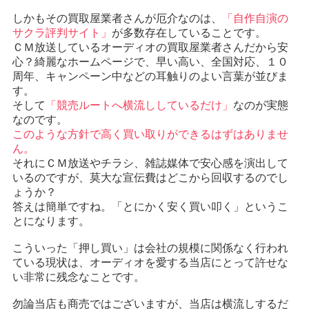
しかもその買取屋業者さんが厄介なのは、
「自作自演の
サクラ評判サイト」
が多数存在していることです。
ＣＭ放送しているオーディオの買取屋業者さんだから安
心？綺麗なホームページで、早い高い、全国対応、１０
周年、キャンペーン中などの耳触りのよい言葉が並びま
す。
そして
「競売ルートへ横流ししているだけ」
なのが実態
なのです。
このような方針で高く買い取りができるはずはありませ
ん。
それにＣＭ放送やチラシ、雑誌媒体で安心感を演出して
いるのですが、莫大な宣伝費はどこから回収するのでし
ょうか？
答えは簡単ですね。「とにかく安く買い叩く」というこ
とになります。
こういった「押し買い」は会社の規模に関係なく行われ
ている現状は、オーディオを愛する当店にとって許せな
い非常に残念なことです。
勿論当店も商売ではございますが、当店は横流しするだ