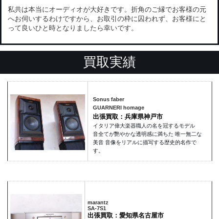
私共は本当にオーディオが大好きです。折角のご縁でお客様の元
へお伺いするわけですから、お取引の枠に囚われず、お客様にと
って良いひと時となりましたら幸いです。
買取実績
Sonus faber
GUARNERI homage
出張買取：兵庫県神戸市
イタリア偉大楽器職人の名を冠するモデル
音全てが艷やかな透明感に満ちた 唯一無二な
美音 音像をリアルに描写する歴史的名作で
す。
marantz
SA-7S1
出張買取：愛知県名古屋市