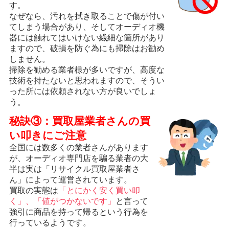
す。
なぜなら、汚れを拭き取ることで傷が付い
てしまう場合があり、そしてオーディオ機
器には触れてはいけない繊細な箇所があり
ますので、破損を防ぐ為にも掃除はお勧め
しません。
掃除を勧める業者様が多いですが、高度な
技術を持たないと思われますので、そうい
った所には依頼されない方が良いでしょ
う。
秘訣③：買取屋業者さんの買
い叩きにご注意
全国には数多くの業者さんがあります
が、オーディオ専門店を騙る業者の大
半は実は「リサイクル買取屋業者さ
ん」によって運営されています。
買取の実態は
「とにかく安く買い叩
く」、「値がつかないです」
と言って
強引に商品を持って帰るという行為を
行っているようです。