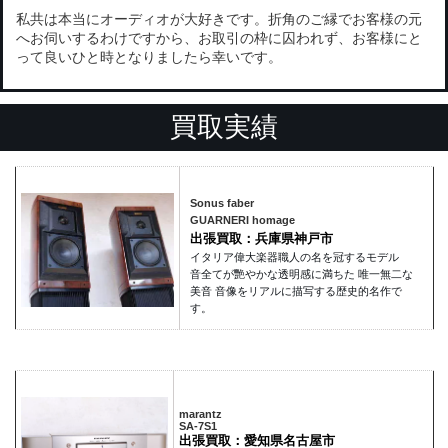
私共は本当にオーディオが大好きです。折角のご縁でお客様の元
へお伺いするわけですから、お取引の枠に囚われず、お客様にと
って良いひと時となりましたら幸いです。
買取実績
Sonus faber
GUARNERI homage
出張買取：兵庫県神戸市
イタリア偉大楽器職人の名を冠するモデル
音全てが艷やかな透明感に満ちた 唯一無二な
美音 音像をリアルに描写する歴史的名作で
す。
marantz
SA-7S1
出張買取：愛知県名古屋市