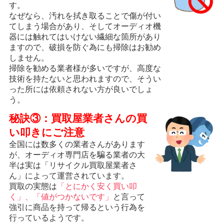
す。
なぜなら、汚れを拭き取ることで傷が付い
てしまう場合があり、そしてオーディオ機
器には触れてはいけない繊細な箇所があり
ますので、破損を防ぐ為にも掃除はお勧め
しません。
掃除を勧める業者様が多いですが、高度な
技術を持たないと思われますので、そうい
った所には依頼されない方が良いでしょ
う。
秘訣③：買取屋業者さんの買
い叩きにご注意
全国には数多くの業者さんがあります
が、オーディオ専門店を騙る業者の大
半は実は「リサイクル買取屋業者さ
ん」によって運営されています。
買取の実態は
「とにかく安く買い叩
く」、「値がつかないです」
と言って
強引に商品を持って帰るという行為を
行っているようです。