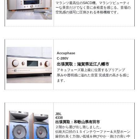
マランツ最高位のSACD機。マランツビューティ
ーな美音だけでなく音に余裕度を感じる。音場の
空気感の描写に圧倒される本格機種です。
Accuphase
C-280V
出張買取：滋賀県近江八幡市
アキュフェーズ最上級に位置するプリアンプ
厚みや透明感に溢れた音質 完成度の高さを感じ
ます。
JBL
4338
出張買取：和歌山県有田市
２階から運び出し致しました。
伝統大口径の１５インチウーファー＆大型ホーン
歯切れ良く力強い低域＆伸びやか・抜けの良い中