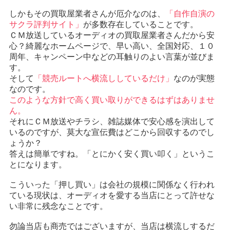
しかもその買取屋業者さんが厄介なのは、
「自作自演の
サクラ評判サイト」
が多数存在していることです。
ＣＭ放送しているオーディオの買取屋業者さんだから安
心？綺麗なホームページで、早い高い、全国対応、１０
周年、キャンペーン中などの耳触りのよい言葉が並びま
す。
そして
「競売ルートへ横流ししているだけ」
なのが実態
なのです。
このような方針で高く買い取りができるはずはありませ
ん。
それにＣＭ放送やチラシ、雑誌媒体で安心感を演出して
いるのですが、莫大な宣伝費はどこから回収するのでし
ょうか？
答えは簡単ですね。「とにかく安く買い叩く」というこ
とになります。
こういった「押し買い」は会社の規模に関係なく行われ
ている現状は、オーディオを愛する当店にとって許せな
い非常に残念なことです。
勿論当店も商売ではございますが、当店は横流しするだ