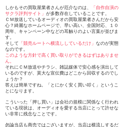
しかもその買取屋業者さんが厄介なのは、
「自作自演の
サクラ評判サイト」
が多数存在していることです。
ＣＭ放送しているオーディオの買取屋業者さんだから安
心？綺麗なホームページで、早い高い、全国対応、１０
周年、キャンペーン中などの耳触りのよい言葉が並びま
す。
そして
「競売ルートへ横流ししているだけ」
なのが実態
なのです。
このような方針で高く買い取りができるはずはありませ
ん。
それにＣＭ放送やチラシ、雑誌媒体で安心感を演出して
いるのですが、莫大な宣伝費はどこから回収するのでし
ょうか？
答えは簡単ですね。「とにかく安く買い叩く」というこ
とになります。
こういった「押し買い」は会社の規模に関係なく行われ
ている現状は、オーディオを愛する当店にとって許せな
い非常に残念なことです。
勿論当店も商売ではございますが、当店は横流しするだ