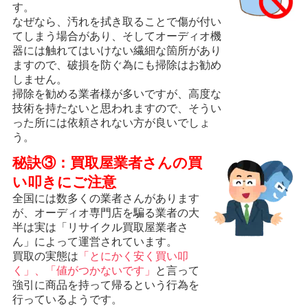
す。
なぜなら、汚れを拭き取ることで傷が付い
てしまう場合があり、そしてオーディオ機
器には触れてはいけない繊細な箇所があり
ますので、破損を防ぐ為にも掃除はお勧め
しません。
掃除を勧める業者様が多いですが、高度な
技術を持たないと思われますので、そうい
った所には依頼されない方が良いでしょ
う。
秘訣③：買取屋業者さんの買
い叩きにご注意
全国には数多くの業者さんがあります
が、オーディオ専門店を騙る業者の大
半は実は「リサイクル買取屋業者さ
ん」によって運営されています。
買取の実態は
「とにかく安く買い叩
く」、「値がつかないです」
と言って
強引に商品を持って帰るという行為を
行っているようです。