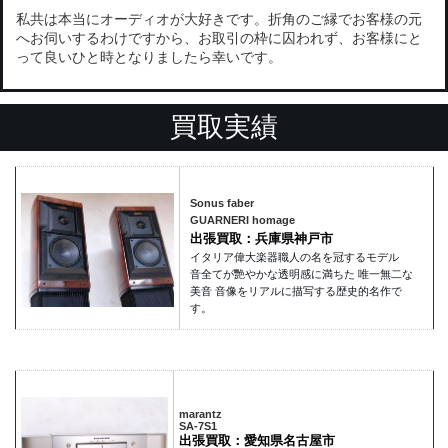
私共は本当にオーディオが大好きです。折角のご縁でお客様の元
へお伺いするわけですから、お取引の枠に囚われず、お客様にと
って良いひと時となりましたら幸いです。
買取実績
Sonus faber
GUARNERI homage
出張買取：兵庫県神戸市
イタリア偉大楽器職人の名を冠するモデル
音全てが艷やかな透明感に満ちた 唯一無二な
美音 音像をリアルに描写する歴史的名作で
す。
marantz
SA-7S1
出張買取：愛知県名古屋市