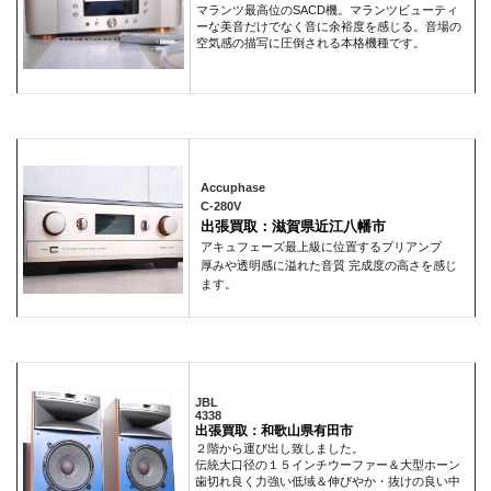
マランツ最高位のSACD機。マランツビューティ
ーな美音だけでなく音に余裕度を感じる。音場の
空気感の描写に圧倒される本格機種です。
Accuphase
C-280V
出張買取：滋賀県近江八幡市
アキュフェーズ最上級に位置するプリアンプ
厚みや透明感に溢れた音質 完成度の高さを感じ
ます。
JBL
4338
出張買取：和歌山県有田市
２階から運び出し致しました。
伝統大口径の１５インチウーファー＆大型ホーン
歯切れ良く力強い低域＆伸びやか・抜けの良い中