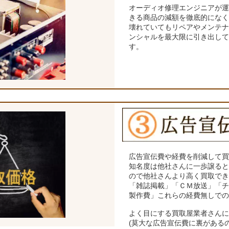
オーディオ修理エンジニアが
きる商品の減額を徹底的にな
壊れていてもリペアやメンテ
ンシャルを最大限に引き出し
す。
広告宣伝費や経費を削減して
知名度は他社さんに一歩譲る
ので他社さんより高く買取で
「雑誌掲載」「ＣＭ放送」「
製作費」これらの経費無しで
よく目にする買取屋業者さん
(莫大な広告宣伝費に裏がある