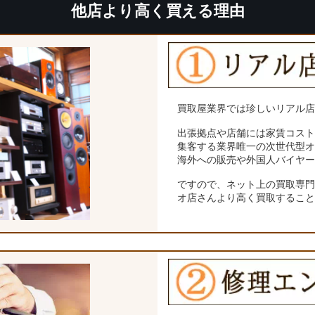
他店より高く買える理由
買取屋業界では珍しいリアル
出張拠点や店舗には家賃コス
集客する業界唯一の次世代型
海外への販売や外国人バイヤ
ですので、ネット上の買取専
オ店さんより高く買取するこ