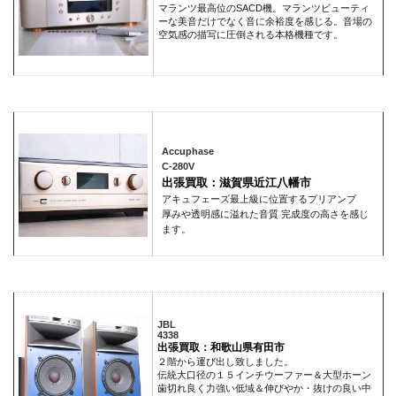
マランツ最高位のSACD機。マランツビューティ
ーな美音だけでなく音に余裕度を感じる。音場の
空気感の描写に圧倒される本格機種です。
Accuphase
C-280V
出張買取：滋賀県近江八幡市
アキュフェーズ最上級に位置するプリアンプ
厚みや透明感に溢れた音質 完成度の高さを感じ
ます。
JBL
4338
出張買取：和歌山県有田市
２階から運び出し致しました。
伝統大口径の１５インチウーファー＆大型ホーン
歯切れ良く力強い低域＆伸びやか・抜けの良い中