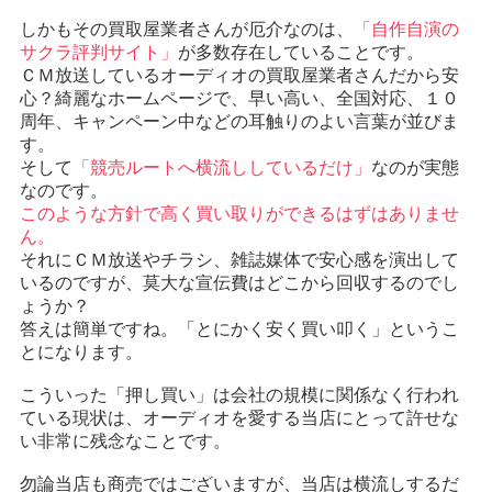
しかもその買取屋業者さんが厄介なのは、
「自作自演の
サクラ評判サイト」
が多数存在していることです。
ＣＭ放送しているオーディオの買取屋業者さんだから安
心？綺麗なホームページで、早い高い、全国対応、１０
周年、キャンペーン中などの耳触りのよい言葉が並びま
す。
そして
「競売ルートへ横流ししているだけ」
なのが実態
なのです。
このような方針で高く買い取りができるはずはありませ
ん。
それにＣＭ放送やチラシ、雑誌媒体で安心感を演出して
いるのですが、莫大な宣伝費はどこから回収するのでし
ょうか？
答えは簡単ですね。「とにかく安く買い叩く」というこ
とになります。
こういった「押し買い」は会社の規模に関係なく行われ
ている現状は、オーディオを愛する当店にとって許せな
い非常に残念なことです。
勿論当店も商売ではございますが、当店は横流しするだ