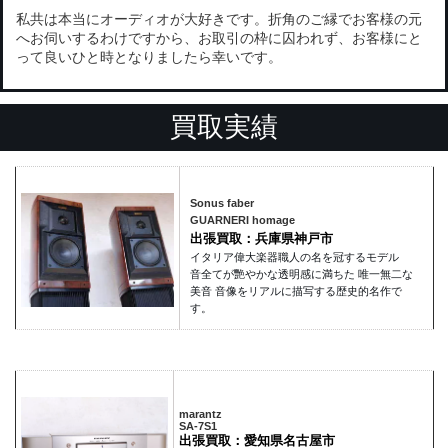
私共は本当にオーディオが大好きです。折角のご縁でお客様の元
へお伺いするわけですから、お取引の枠に囚われず、お客様にと
って良いひと時となりましたら幸いです。
買取実績
Sonus faber
GUARNERI homage
出張買取：兵庫県神戸市
イタリア偉大楽器職人の名を冠するモデル
音全てが艷やかな透明感に満ちた 唯一無二な
美音 音像をリアルに描写する歴史的名作で
す。
marantz
SA-7S1
出張買取：愛知県名古屋市