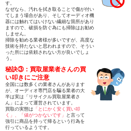
す。
なぜなら、汚れを拭き取ることで傷が付い
てしまう場合があり、そしてオーディオ機
器には触れてはいけない繊細な箇所があり
ますので、破損を防ぐ為にも掃除はお勧め
しません。
掃除を勧める業者様が多いですが、高度な
技術を持たないと思われますので、そうい
った所には依頼されない方が良いでしょ
う。
秘訣③：買取屋業者さんの買
い叩きにご注意
全国には数多くの業者さんがあります
が、オーディオ専門店を騙る業者の大
半は実は「リサイクル買取屋業者さ
ん」によって運営されています。
買取の実態は
「とにかく安く買い叩
く」、「値がつかないです」
と言って
強引に商品を持って帰るという行為を
行っているようです。