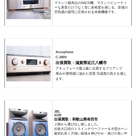
マランツ最高位のSACD機。マランツビューティ
ーな美音だけでなく音に余裕度を感じる。音場の
空気感の描写に圧倒される本格機種です。
Accuphase
C-280V
出張買取：滋賀県近江八幡市
アキュフェーズ最上級に位置するプリアンプ
厚みや透明感に溢れた音質 完成度の高さを感じ
ます。
JBL
4338
出張買取：和歌山県有田市
２階から運び出し致しました。
伝統大口径の１５インチウーファー＆大型ホーン
歯切れ良く力強い低域＆伸びやか・抜けの良い中