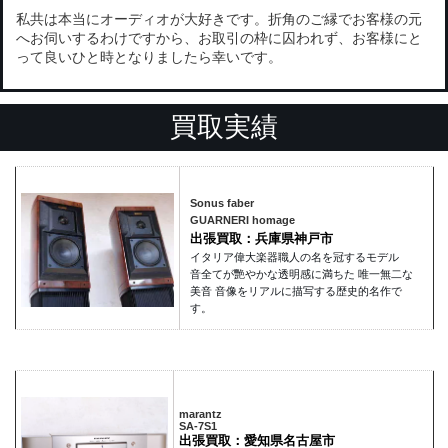
私共は本当にオーディオが大好きです。折角のご縁でお客様の元
へお伺いするわけですから、お取引の枠に囚われず、お客様にと
って良いひと時となりましたら幸いです。
買取実績
Sonus faber
GUARNERI homage
出張買取：兵庫県神戸市
イタリア偉大楽器職人の名を冠するモデル
音全てが艷やかな透明感に満ちた 唯一無二な
美音 音像をリアルに描写する歴史的名作で
す。
marantz
SA-7S1
出張買取：愛知県名古屋市