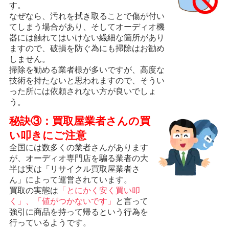
す。
なぜなら、汚れを拭き取ることで傷が付い
てしまう場合があり、そしてオーディオ機
器には触れてはいけない繊細な箇所があり
ますので、破損を防ぐ為にも掃除はお勧め
しません。
掃除を勧める業者様が多いですが、高度な
技術を持たないと思われますので、そうい
った所には依頼されない方が良いでしょ
う。
秘訣③：買取屋業者さんの買
い叩きにご注意
全国には数多くの業者さんがあります
が、オーディオ専門店を騙る業者の大
半は実は「リサイクル買取屋業者さ
ん」によって運営されています。
買取の実態は
「とにかく安く買い叩
く」、「値がつかないです」
と言って
強引に商品を持って帰るという行為を
行っているようです。