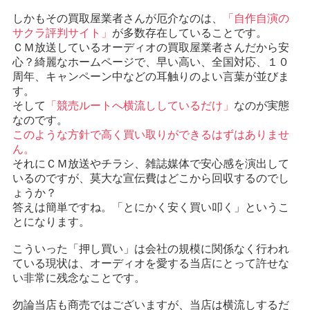
しかもその買取屋業者さんが厄介なのは、
「自作自演の
サクラ評判サイト」
が多数存在していることです。
ＣＭ放送しているオーディオの買取屋業者さんだから安
心？綺麗なホームページで、早い高い、全国対応、１０
周年、キャンペーン中などの耳触りのよい言葉が並びま
す。
そして
「競売ルートへ横流ししているだけ」
なのが実態
なのです。
このような方針で高く買い取りができるはずはありませ
ん。
それにＣＭ放送やチラシ、雑誌媒体で安心感を演出して
いるのですが、莫大な宣伝費はどこから回収するのでし
ょうか？
答えは簡単ですね。「とにかく安く買い叩く」というこ
とになります。
こういった「押し買い」は会社の規模に関係なく行われ
ている現状は、オーディオを愛する当店にとって許せな
い非常に残念なことです。
勿論当店も商売ではございますが、当店は横流しするだ