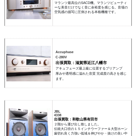
マランツ最高位のSACD機。マランツビューティ
ーな美音だけでなく音に余裕度を感じる。音場の
空気感の描写に圧倒される本格機種です。
Accuphase
C-280V
出張買取：滋賀県近江八幡市
アキュフェーズ最上級に位置するプリアンプ
厚みや透明感に溢れた音質 完成度の高さを感じ
ます。
JBL
4338
出張買取：和歌山県有田市
２階から運び出し致しました。
伝統大口径の１５インチウーファー＆大型ホーン
歯切れ良く力強い低域＆伸びやか・抜けの良い中