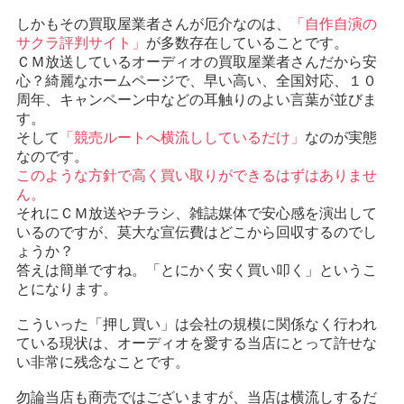
しかもその買取屋業者さんが厄介なのは、
「自作自演の
サクラ評判サイト」
が多数存在していることです。
ＣＭ放送しているオーディオの買取屋業者さんだから安
心？綺麗なホームページで、早い高い、全国対応、１０
周年、キャンペーン中などの耳触りのよい言葉が並びま
す。
そして
「競売ルートへ横流ししているだけ」
なのが実態
なのです。
このような方針で高く買い取りができるはずはありませ
ん。
それにＣＭ放送やチラシ、雑誌媒体で安心感を演出して
いるのですが、莫大な宣伝費はどこから回収するのでし
ょうか？
答えは簡単ですね。「とにかく安く買い叩く」というこ
とになります。
こういった「押し買い」は会社の規模に関係なく行われ
ている現状は、オーディオを愛する当店にとって許せな
い非常に残念なことです。
勿論当店も商売ではございますが、当店は横流しするだ