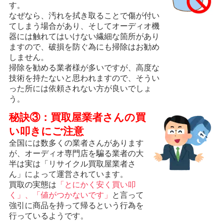
す。
なぜなら、汚れを拭き取ることで傷が付い
てしまう場合があり、そしてオーディオ機
器には触れてはいけない繊細な箇所があり
ますので、破損を防ぐ為にも掃除はお勧め
しません。
掃除を勧める業者様が多いですが、高度な
技術を持たないと思われますので、そうい
った所には依頼されない方が良いでしょ
う。
秘訣③：買取屋業者さんの買
い叩きにご注意
全国には数多くの業者さんがあります
が、オーディオ専門店を騙る業者の大
半は実は「リサイクル買取屋業者さ
ん」によって運営されています。
買取の実態は
「とにかく安く買い叩
く」、「値がつかないです」
と言って
強引に商品を持って帰るという行為を
行っているようです。