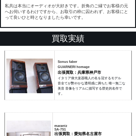
私共は本当にオーディオが大好きです。折角のご縁でお客様の元
へお伺いするわけですから、お取引の枠に囚われず、お客様にと
って良いひと時となりましたら幸いです。
買取実績
Sonus faber
GUARNERI homage
出張買取：兵庫県神戸市
イタリア偉大楽器職人の名を冠するモデル
音全てが艷やかな透明感に満ちた 唯一無二な
美音 音像をリアルに描写する歴史的名作で
す。
marantz
SA-7S1
出張買取：愛知県名古屋市