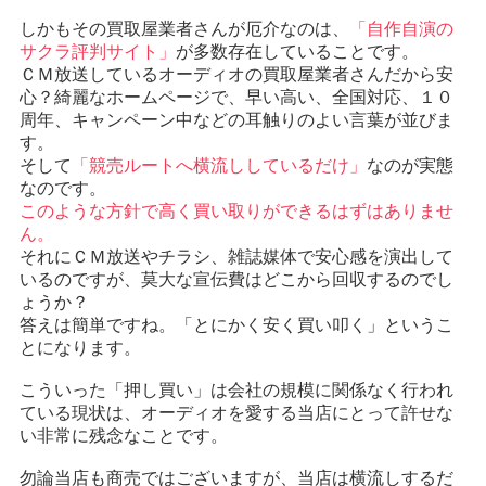
しかもその買取屋業者さんが厄介なのは、
「自作自演の
サクラ評判サイト」
が多数存在していることです。
ＣＭ放送しているオーディオの買取屋業者さんだから安
心？綺麗なホームページで、早い高い、全国対応、１０
周年、キャンペーン中などの耳触りのよい言葉が並びま
す。
そして
「競売ルートへ横流ししているだけ」
なのが実態
なのです。
このような方針で高く買い取りができるはずはありませ
ん。
それにＣＭ放送やチラシ、雑誌媒体で安心感を演出して
いるのですが、莫大な宣伝費はどこから回収するのでし
ょうか？
答えは簡単ですね。「とにかく安く買い叩く」というこ
とになります。
こういった「押し買い」は会社の規模に関係なく行われ
ている現状は、オーディオを愛する当店にとって許せな
い非常に残念なことです。
勿論当店も商売ではございますが、当店は横流しするだ