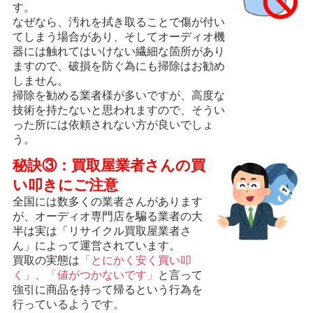
す。
なぜなら、汚れを拭き取ることで傷が付い
てしまう場合があり、そしてオーディオ機
器には触れてはいけない繊細な箇所があり
ますので、破損を防ぐ為にも掃除はお勧め
しません。
掃除を勧める業者様が多いですが、高度な
技術を持たないと思われますので、そうい
った所には依頼されない方が良いでしょ
う。
秘訣③：買取屋業者さんの買
い叩きにご注意
全国には数多くの業者さんがあります
が、オーディオ専門店を騙る業者の大
半は実は「リサイクル買取屋業者さ
ん」によって運営されています。
買取の実態は
「とにかく安く買い叩
く」、「値がつかないです」
と言って
強引に商品を持って帰るという行為を
行っているようです。