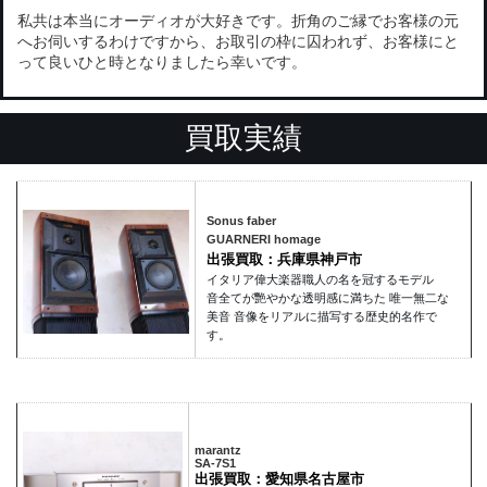
私共は本当にオーディオが大好きです。折角のご縁でお客様の元
へお伺いするわけですから、お取引の枠に囚われず、お客様にと
って良いひと時となりましたら幸いです。
買取実績
Sonus faber
GUARNERI homage
出張買取：兵庫県神戸市
イタリア偉大楽器職人の名を冠するモデル
音全てが艷やかな透明感に満ちた 唯一無二な
美音 音像をリアルに描写する歴史的名作で
す。
marantz
SA-7S1
出張買取：愛知県名古屋市