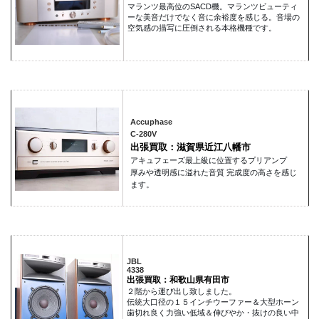
マランツ最高位のSACD機。マランツビューティ
ーな美音だけでなく音に余裕度を感じる。音場の
空気感の描写に圧倒される本格機種です。
Accuphase
C-280V
出張買取：滋賀県近江八幡市
アキュフェーズ最上級に位置するプリアンプ
厚みや透明感に溢れた音質 完成度の高さを感じ
ます。
JBL
4338
出張買取：和歌山県有田市
２階から運び出し致しました。
伝統大口径の１５インチウーファー＆大型ホーン
歯切れ良く力強い低域＆伸びやか・抜けの良い中