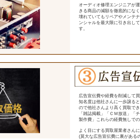
オーディオ修理エンジニアが
きる商品の減額を徹底的にな
壊れていてもリペアやメンテ
ンシャルを最大限に引き出し
す。
広告宣伝費や経費を削減して
知名度は他社さんに一歩譲る
ので他社さんより高く買取で
「雑誌掲載」「ＣＭ放送」「
製作費」これらの経費無しで
よく目にする買取屋業者さん
(莫大な広告宣伝費に裏がある