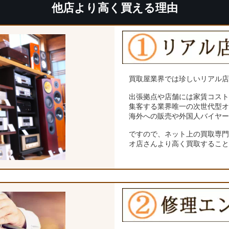
他店より高く買える理由
買取屋業界では珍しいリアル
出張拠点や店舗には家賃コス
集客する業界唯一の次世代型
海外への販売や外国人バイヤ
ですので、ネット上の買取専
オ店さんより高く買取するこ