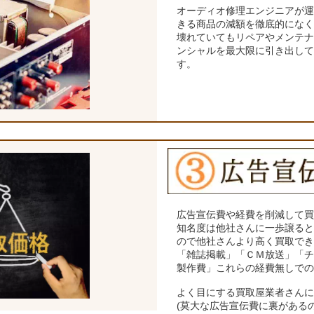
オーディオ修理エンジニアが
きる商品の減額を徹底的にな
壊れていてもリペアやメンテ
ンシャルを最大限に引き出し
す。
広告宣伝費や経費を削減して
知名度は他社さんに一歩譲る
ので他社さんより高く買取で
「雑誌掲載」「ＣＭ放送」「
製作費」これらの経費無しで
よく目にする買取屋業者さん
(莫大な広告宣伝費に裏がある