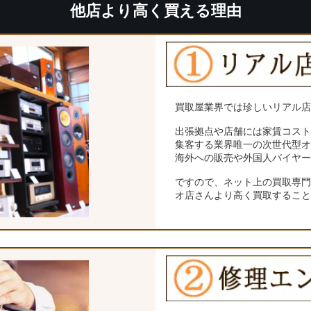
他店より高く買える理由
買取屋業界では珍しいリアル
出張拠点や店舗には家賃コス
集客する業界唯一の次世代型
海外への販売や外国人バイヤ
ですので、ネット上の買取専
オ店さんより高く買取するこ