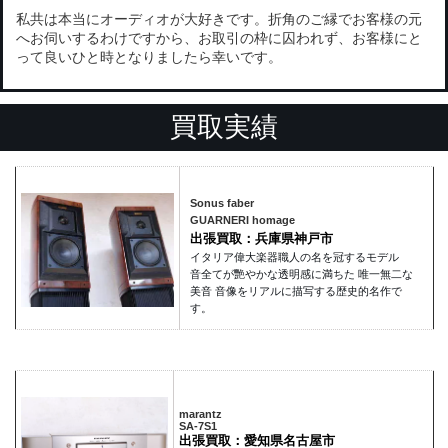
私共は本当にオーディオが大好きです。折角のご縁でお客様の元
へお伺いするわけですから、お取引の枠に囚われず、お客様にと
って良いひと時となりましたら幸いです。
買取実績
Sonus faber
GUARNERI homage
出張買取：兵庫県神戸市
イタリア偉大楽器職人の名を冠するモデル
音全てが艷やかな透明感に満ちた 唯一無二な
美音 音像をリアルに描写する歴史的名作で
す。
marantz
SA-7S1
出張買取：愛知県名古屋市