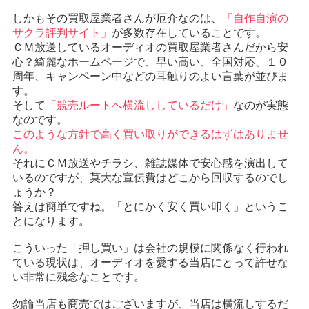
しかもその買取屋業者さんが厄介なのは、
「自作自演の
サクラ評判サイト」
が多数存在していることです。
ＣＭ放送しているオーディオの買取屋業者さんだから安
心？綺麗なホームページで、早い高い、全国対応、１０
周年、キャンペーン中などの耳触りのよい言葉が並びま
す。
そして
「競売ルートへ横流ししているだけ」
なのが実態
なのです。
このような方針で高く買い取りができるはずはありませ
ん。
それにＣＭ放送やチラシ、雑誌媒体で安心感を演出して
いるのですが、莫大な宣伝費はどこから回収するのでし
ょうか？
答えは簡単ですね。「とにかく安く買い叩く」というこ
とになります。
こういった「押し買い」は会社の規模に関係なく行われ
ている現状は、オーディオを愛する当店にとって許せな
い非常に残念なことです。
勿論当店も商売ではございますが、当店は横流しするだ