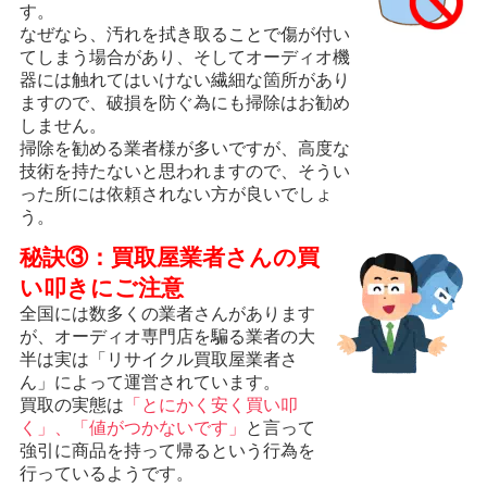
す。
なぜなら、汚れを拭き取ることで傷が付い
てしまう場合があり、そしてオーディオ機
器には触れてはいけない繊細な箇所があり
ますので、破損を防ぐ為にも掃除はお勧め
しません。
掃除を勧める業者様が多いですが、高度な
技術を持たないと思われますので、そうい
った所には依頼されない方が良いでしょ
う。
秘訣③：買取屋業者さんの買
い叩きにご注意
全国には数多くの業者さんがあります
が、オーディオ専門店を騙る業者の大
半は実は「リサイクル買取屋業者さ
ん」によって運営されています。
買取の実態は
「とにかく安く買い叩
く」、「値がつかないです」
と言って
強引に商品を持って帰るという行為を
行っているようです。