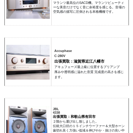
マランツ最高位のSACD機。マランツビューティ
ーな美音だけでなく音に余裕度を感じる。音場の
空気感の描写に圧倒される本格機種です。
Accuphase
C-280V
出張買取：滋賀県近江八幡市
アキュフェーズ最上級に位置するプリアンプ
厚みや透明感に溢れた音質 完成度の高さを感じ
ます。
JBL
4338
出張買取：和歌山県有田市
２階から運び出し致しました。
伝統大口径の１５インチウーファー＆大型ホーン
歯切れ良く力強い低域＆伸びやか・抜けの良い中