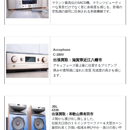
マランツ最高位のSACD機。マランツビューティ
ーな美音だけでなく音に余裕度を感じる。音場の
空気感の描写に圧倒される本格機種です。
Accuphase
C-280V
出張買取：滋賀県近江八幡市
アキュフェーズ最上級に位置するプリアンプ
厚みや透明感に溢れた音質 完成度の高さを感じ
ます。
JBL
4338
出張買取：和歌山県有田市
２階から運び出し致しました。
伝統大口径の１５インチウーファー＆大型ホーン
歯切れ良く力強い低域＆伸びやか・抜けの良い中