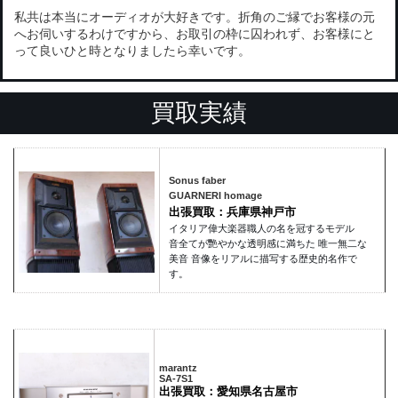
私共は本当にオーディオが大好きです。折角のご縁でお客様の元
へお伺いするわけですから、お取引の枠に囚われず、お客様にと
って良いひと時となりましたら幸いです。
買取実績
Sonus faber
GUARNERI homage
出張買取：兵庫県神戸市
イタリア偉大楽器職人の名を冠するモデル
音全てが艷やかな透明感に満ちた 唯一無二な
美音 音像をリアルに描写する歴史的名作で
す。
marantz
SA-7S1
出張買取：愛知県名古屋市