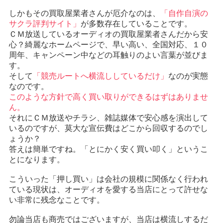
しかもその買取屋業者さんが厄介なのは、
「自作自演の
サクラ評判サイト」
が多数存在していることです。
ＣＭ放送しているオーディオの買取屋業者さんだから安
心？綺麗なホームページで、早い高い、全国対応、１０
周年、キャンペーン中などの耳触りのよい言葉が並びま
す。
そして
「競売ルートへ横流ししているだけ」
なのが実態
なのです。
このような方針で高く買い取りができるはずはありませ
ん。
それにＣＭ放送やチラシ、雑誌媒体で安心感を演出して
いるのですが、莫大な宣伝費はどこから回収するのでし
ょうか？
答えは簡単ですね。「とにかく安く買い叩く」というこ
とになります。
こういった「押し買い」は会社の規模に関係なく行われ
ている現状は、オーディオを愛する当店にとって許せな
い非常に残念なことです。
勿論当店も商売ではございますが、当店は横流しするだ