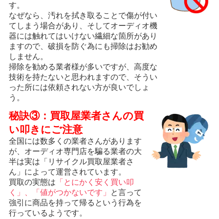
す。
なぜなら、汚れを拭き取ることで傷が付い
てしまう場合があり、そしてオーディオ機
器には触れてはいけない繊細な箇所があり
ますので、破損を防ぐ為にも掃除はお勧め
しません。
掃除を勧める業者様が多いですが、高度な
技術を持たないと思われますので、そうい
った所には依頼されない方が良いでしょ
う。
秘訣③：買取屋業者さんの買
い叩きにご注意
全国には数多くの業者さんがあります
が、オーディオ専門店を騙る業者の大
半は実は「リサイクル買取屋業者さ
ん」によって運営されています。
買取の実態は
「とにかく安く買い叩
く」、「値がつかないです」
と言って
強引に商品を持って帰るという行為を
行っているようです。