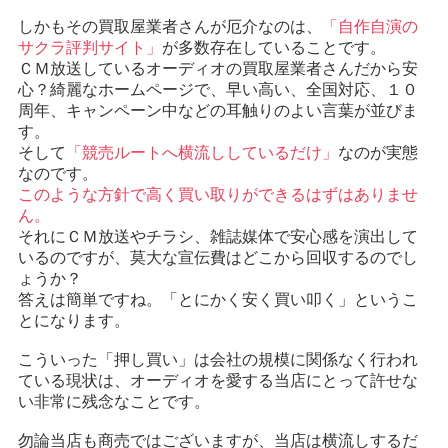
しかもその買取屋業者さんが厄介なのは、
「自作自演の
サクラ評判サイト」
が多数存在していることです。
ＣＭ放送しているオーディオの買取屋業者さんだから安
心？綺麗なホームページで、早い高い、全国対応、１０
周年、キャンペーン中などの耳触りのよい言葉が並びま
す。
そして
「競売ルートへ横流ししているだけ」
なのが実態
なのです。
このような方針で高く買い取りができるはずはありませ
ん。
それにＣＭ放送やチラシ、雑誌媒体で安心感を演出して
いるのですが、莫大な宣伝費はどこから回収するのでし
ょうか？
答えは簡単ですね。「とにかく安く買い叩く」というこ
とになります。
こういった「押し買い」は会社の規模に関係なく行われ
ている現状は、オーディオを愛する当店にとって許せな
い非常に残念なことです。
勿論当店も商売ではございますが、当店は横流しするだ