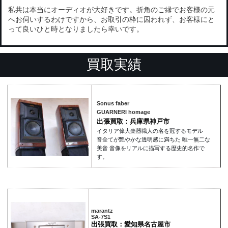
私共は本当にオーディオが大好きです。折角のご縁でお客様の元
へお伺いするわけですから、お取引の枠に囚われず、お客様にと
って良いひと時となりましたら幸いです。
買取実績
Sonus faber
GUARNERI homage
出張買取：兵庫県神戸市
イタリア偉大楽器職人の名を冠するモデル
音全てが艷やかな透明感に満ちた 唯一無二な
美音 音像をリアルに描写する歴史的名作で
す。
marantz
SA-7S1
出張買取：愛知県名古屋市