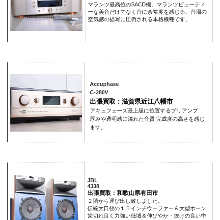
マランツ最高位のSACD機。マランツビューティ
ーな美音だけでなく音に余裕度を感じる。音場の
空気感の描写に圧倒される本格機種です。
Accuphase
C-280V
出張買取：滋賀県近江八幡市
アキュフェーズ最上級に位置するプリアンプ
厚みや透明感に溢れた音質 完成度の高さを感じ
ます。
JBL
4338
出張買取：和歌山県有田市
２階から運び出し致しました。
伝統大口径の１５インチウーファー＆大型ホーン
歯切れ良く力強い低域＆伸びやか・抜けの良い中