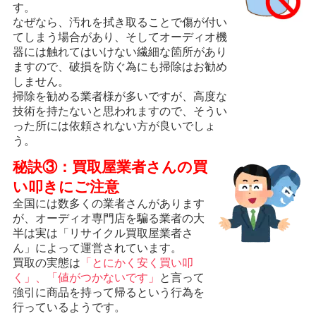
す。
なぜなら、汚れを拭き取ることで傷が付い
てしまう場合があり、そしてオーディオ機
器には触れてはいけない繊細な箇所があり
ますので、破損を防ぐ為にも掃除はお勧め
しません。
掃除を勧める業者様が多いですが、高度な
技術を持たないと思われますので、そうい
った所には依頼されない方が良いでしょ
う。
秘訣③：買取屋業者さんの買
い叩きにご注意
全国には数多くの業者さんがあります
が、オーディオ専門店を騙る業者の大
半は実は「リサイクル買取屋業者さ
ん」によって運営されています。
買取の実態は
「とにかく安く買い叩
く」、「値がつかないです」
と言って
強引に商品を持って帰るという行為を
行っているようです。