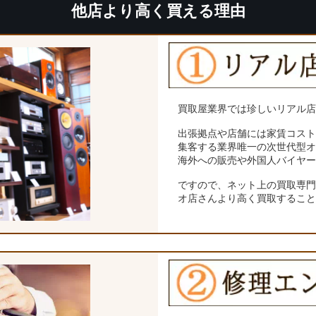
他店より高く買える理由
買取屋業界では珍しいリアル
出張拠点や店舗には家賃コス
集客する業界唯一の次世代型
海外への販売や外国人バイヤ
ですので、ネット上の買取専
オ店さんより高く買取するこ