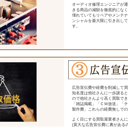
オーディオ修理エンジニアが
きる商品の減額を徹底的にな
壊れていてもリペアやメンテ
ンシャルを最大限に引き出し
す。
広告宣伝費や経費を削減して
知名度は他社さんに一歩譲る
ので他社さんより高く買取で
「雑誌掲載」「ＣＭ放送」「
製作費」これらの経費無しで
よく目にする買取屋業者さん
(莫大な広告宣伝費に裏がある