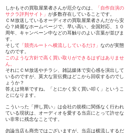
しかもその買取屋業者さんが厄介なのは、
「自作自演の
サクラ評判サイト」
が多数存在していることです。
ＣＭ放送しているオーディオの買取屋業者さんだから安
心？綺麗なホームページで、早い高い、全国対応、１０
周年、キャンペーン中などの耳触りのよい言葉が並びま
す。
そして
「競売ルートへ横流ししているだけ」
なのが実態
なのです。
このような方針で高く買い取りができるはずはありませ
ん。
それにＣＭ放送やチラシ、雑誌媒体で安心感を演出して
いるのですが、莫大な宣伝費はどこから回収するのでし
ょうか？
答えは簡単ですね。「とにかく安く買い叩く」というこ
とになります。
こういった「押し買い」は会社の規模に関係なく行われ
ている現状は、オーディオを愛する当店にとって許せな
い非常に残念なことです。
勿論当店も商売ではございますが、当店は横流しするだ