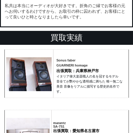
私共は本当にオーディオが大好きです。折角のご縁でお客様の元
へお伺いするわけですから、お取引の枠に囚われず、お客様にと
って良いひと時となりましたら幸いです。
買取実績
Sonus faber
GUARNERI homage
出張買取：兵庫県神戸市
イタリア偉大楽器職人の名を冠するモデル
音全てが艷やかな透明感に満ちた 唯一無二な
美音 音像をリアルに描写する歴史的名作で
す。
marantz
SA-7S1
出張買取：愛知県名古屋市