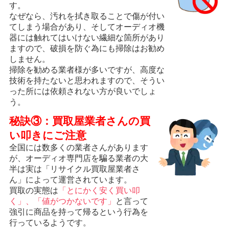
す。
なぜなら、汚れを拭き取ることで傷が付い
てしまう場合があり、そしてオーディオ機
器には触れてはいけない繊細な箇所があり
ますので、破損を防ぐ為にも掃除はお勧め
しません。
掃除を勧める業者様が多いですが、高度な
技術を持たないと思われますので、そうい
った所には依頼されない方が良いでしょ
う。
秘訣③：買取屋業者さんの買
い叩きにご注意
全国には数多くの業者さんがあります
が、オーディオ専門店を騙る業者の大
半は実は「リサイクル買取屋業者さ
ん」によって運営されています。
買取の実態は
「とにかく安く買い叩
く」、「値がつかないです」
と言って
強引に商品を持って帰るという行為を
行っているようです。