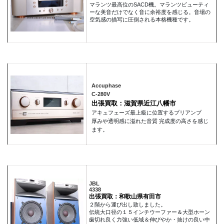
マランツ最高位のSACD機。マランツビューティ
ーな美音だけでなく音に余裕度を感じる。音場の
空気感の描写に圧倒される本格機種です。
Accuphase
C-280V
出張買取：滋賀県近江八幡市
アキュフェーズ最上級に位置するプリアンプ
厚みや透明感に溢れた音質 完成度の高さを感じ
ます。
JBL
4338
出張買取：和歌山県有田市
２階から運び出し致しました。
伝統大口径の１５インチウーファー＆大型ホーン
歯切れ良く力強い低域＆伸びやか・抜けの良い中