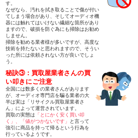
す。
なぜなら、汚れを拭き取ることで傷が付い
てしまう場合があり、そしてオーディオ機
器には触れてはいけない繊細な箇所があり
ますので、破損を防ぐ為にも掃除はお勧め
しません。
掃除を勧める業者様が多いですが、高度な
技術を持たないと思われますので、そうい
った所には依頼されない方が良いでしょ
う。
秘訣③：買取屋業者さんの買
い叩きにご注意
全国には数多くの業者さんがあります
が、オーディオ専門店を騙る業者の大
半は実は「リサイクル買取屋業者さ
ん」によって運営されています。
買取の実態は
「とにかく安く買い叩
く」、「値がつかないです」
と言って
強引に商品を持って帰るという行為を
行っているようです。