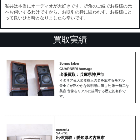
私共は本当にオーディオが大好きです。折角のご縁でお客様の元
へお伺いするわけですから、お取引の枠に囚われず、お客様にと
って良いひと時となりましたら幸いです。
買取実績
Sonus faber
GUARNERI homage
出張買取：兵庫県神戸市
イタリア偉大楽器職人の名を冠するモデル
音全てが艷やかな透明感に満ちた 唯一無二な
美音 音像をリアルに描写する歴史的名作で
す。
marantz
SA-7S1
出張買取：愛知県名古屋市