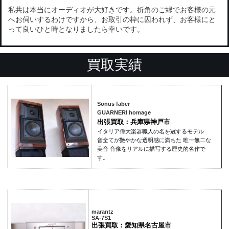
私共は本当にオーディオが大好きです。折角のご縁でお客様の元
へお伺いするわけですから、お取引の枠に囚われず、お客様にと
って良いひと時となりましたら幸いです。
買取実績
Sonus faber
GUARNERI homage
出張買取：兵庫県神戸市
イタリア偉大楽器職人の名を冠するモデル
音全てが艷やかな透明感に満ちた 唯一無二な
美音 音像をリアルに描写する歴史的名作で
す。
marantz
SA-7S1
出張買取：愛知県名古屋市