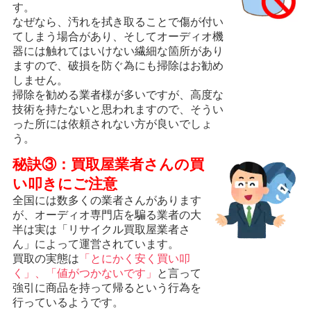
す。
なぜなら、汚れを拭き取ることで傷が付い
てしまう場合があり、そしてオーディオ機
器には触れてはいけない繊細な箇所があり
ますので、破損を防ぐ為にも掃除はお勧め
しません。
掃除を勧める業者様が多いですが、高度な
技術を持たないと思われますので、そうい
った所には依頼されない方が良いでしょ
う。
秘訣③：買取屋業者さんの買
い叩きにご注意
全国には数多くの業者さんがあります
が、オーディオ専門店を騙る業者の大
半は実は「リサイクル買取屋業者さ
ん」によって運営されています。
買取の実態は
「とにかく安く買い叩
く」、「値がつかないです」
と言って
強引に商品を持って帰るという行為を
行っているようです。