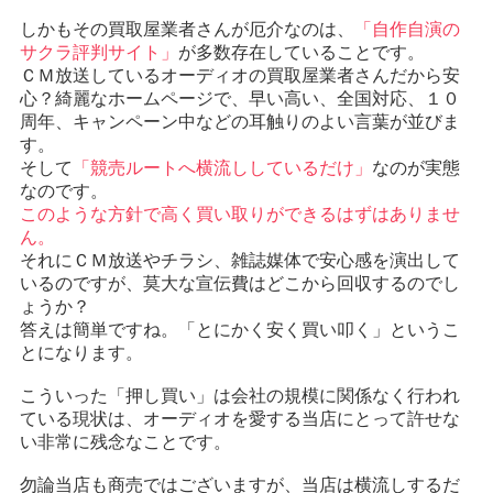
しかもその買取屋業者さんが厄介なのは、
「自作自演の
サクラ評判サイト」
が多数存在していることです。
ＣＭ放送しているオーディオの買取屋業者さんだから安
心？綺麗なホームページで、早い高い、全国対応、１０
周年、キャンペーン中などの耳触りのよい言葉が並びま
す。
そして
「競売ルートへ横流ししているだけ」
なのが実態
なのです。
このような方針で高く買い取りができるはずはありませ
ん。
それにＣＭ放送やチラシ、雑誌媒体で安心感を演出して
いるのですが、莫大な宣伝費はどこから回収するのでし
ょうか？
答えは簡単ですね。「とにかく安く買い叩く」というこ
とになります。
こういった「押し買い」は会社の規模に関係なく行われ
ている現状は、オーディオを愛する当店にとって許せな
い非常に残念なことです。
勿論当店も商売ではございますが、当店は横流しするだ