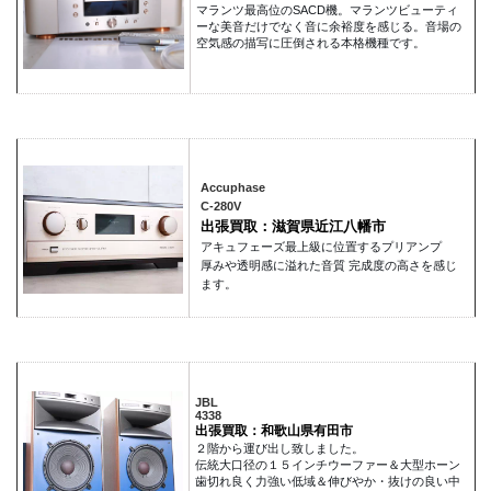
マランツ最高位のSACD機。マランツビューティ
ーな美音だけでなく音に余裕度を感じる。音場の
空気感の描写に圧倒される本格機種です。
Accuphase
C-280V
出張買取：滋賀県近江八幡市
アキュフェーズ最上級に位置するプリアンプ
厚みや透明感に溢れた音質 完成度の高さを感じ
ます。
JBL
4338
出張買取：和歌山県有田市
２階から運び出し致しました。
伝統大口径の１５インチウーファー＆大型ホーン
歯切れ良く力強い低域＆伸びやか・抜けの良い中