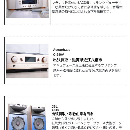
マランツ最高位のSACD機。マランツビューティ
ーな美音だけでなく音に余裕度を感じる。音場の
空気感の描写に圧倒される本格機種です。
Accuphase
C-280V
出張買取：滋賀県近江八幡市
アキュフェーズ最上級に位置するプリアンプ
厚みや透明感に溢れた音質 完成度の高さを感じ
ます。
JBL
4338
出張買取：和歌山県有田市
２階から運び出し致しました。
伝統大口径の１５インチウーファー＆大型ホーン
歯切れ良く力強い低域＆伸びやか・抜けの良い中