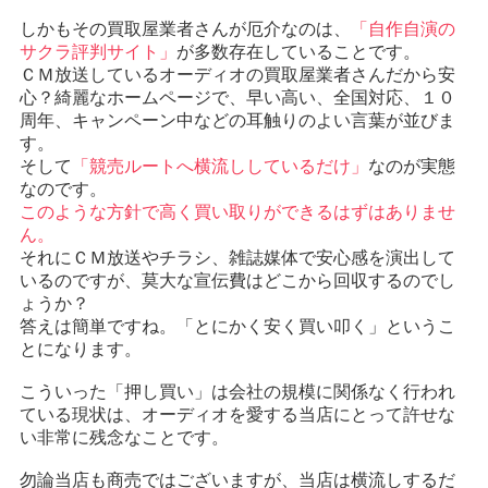
しかもその買取屋業者さんが厄介なのは、
「自作自演の
サクラ評判サイト」
が多数存在していることです。
ＣＭ放送しているオーディオの買取屋業者さんだから安
心？綺麗なホームページで、早い高い、全国対応、１０
周年、キャンペーン中などの耳触りのよい言葉が並びま
す。
そして
「競売ルートへ横流ししているだけ」
なのが実態
なのです。
このような方針で高く買い取りができるはずはありませ
ん。
それにＣＭ放送やチラシ、雑誌媒体で安心感を演出して
いるのですが、莫大な宣伝費はどこから回収するのでし
ょうか？
答えは簡単ですね。「とにかく安く買い叩く」というこ
とになります。
こういった「押し買い」は会社の規模に関係なく行われ
ている現状は、オーディオを愛する当店にとって許せな
い非常に残念なことです。
勿論当店も商売ではございますが、当店は横流しするだ