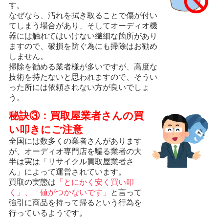
す。
なぜなら、汚れを拭き取ることで傷が付い
てしまう場合があり、そしてオーディオ機
器には触れてはいけない繊細な箇所があり
ますので、破損を防ぐ為にも掃除はお勧め
しません。
掃除を勧める業者様が多いですが、高度な
技術を持たないと思われますので、そうい
った所には依頼されない方が良いでしょ
う。
秘訣③：買取屋業者さんの買
い叩きにご注意
全国には数多くの業者さんがあります
が、オーディオ専門店を騙る業者の大
半は実は「リサイクル買取屋業者さ
ん」によって運営されています。
買取の実態は
「とにかく安く買い叩
く」、「値がつかないです」
と言って
強引に商品を持って帰るという行為を
行っているようです。