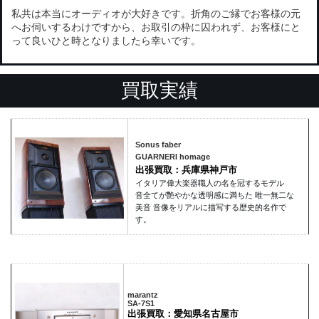
私共は本当にオーディオが大好きです。折角のご縁でお客様の元
へお伺いするわけですから、お取引の枠に囚われず、お客様にと
って良いひと時となりましたら幸いです。
買取実績
Sonus faber
GUARNERI homage
出張買取：兵庫県神戸市
イタリア偉大楽器職人の名を冠するモデル
音全てが艷やかな透明感に満ちた 唯一無二な
美音 音像をリアルに描写する歴史的名作で
す。
marantz
SA-7S1
出張買取：愛知県名古屋市