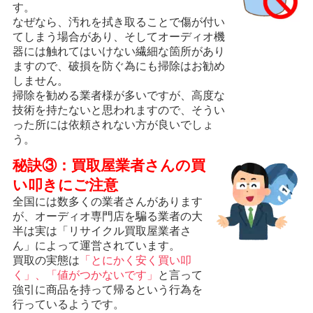
す。
なぜなら、汚れを拭き取ることで傷が付い
てしまう場合があり、そしてオーディオ機
器には触れてはいけない繊細な箇所があり
ますので、破損を防ぐ為にも掃除はお勧め
しません。
掃除を勧める業者様が多いですが、高度な
技術を持たないと思われますので、そうい
った所には依頼されない方が良いでしょ
う。
秘訣③：買取屋業者さんの買
い叩きにご注意
全国には数多くの業者さんがあります
が、オーディオ専門店を騙る業者の大
半は実は「リサイクル買取屋業者さ
ん」によって運営されています。
買取の実態は
「とにかく安く買い叩
く」、「値がつかないです」
と言って
強引に商品を持って帰るという行為を
行っているようです。