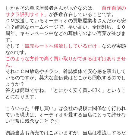
しかもその買取屋業者さんが厄介なのは、
「自作自演の
サクラ評判サイト」
が多数存在していることです。
ＣＭ放送しているオーディオの買取屋業者さんだから安
心？綺麗なホームページで、早い高い、全国対応、１０
周年、キャンペーン中などの耳触りのよい言葉が並びま
す。
そして
「競売ルートへ横流ししているだけ」
なのが実態
なのです。
このような方針で高く買い取りができるはずはありませ
ん。
それにＣＭ放送やチラシ、雑誌媒体で安心感を演出して
いるのですが、莫大な宣伝費はどこから回収するのでし
ょうか？
答えは簡単ですね。「とにかく安く買い叩く」というこ
とになります。
こういった「押し買い」は会社の規模に関係なく行われ
ている現状は、オーディオを愛する当店にとって許せな
い非常に残念なことです。
勿論当店も商売ではございますが、当店は横流しするだ