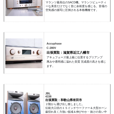
マランツ最高位のSACD機。マランツビューティ
ーな美音だけでなく音に余裕度を感じる。音場の
空気感の描写に圧倒される本格機種です。
Accuphase
C-280V
出張買取：滋賀県近江八幡市
アキュフェーズ最上級に位置するプリアンプ
厚みや透明感に溢れた音質 完成度の高さを感じ
ます。
JBL
4338
出張買取：和歌山県有田市
２階から運び出し致しました。
伝統大口径の１５インチウーファー＆大型ホーン
歯切れ良く力強い低域＆伸びやか・抜けの良い中