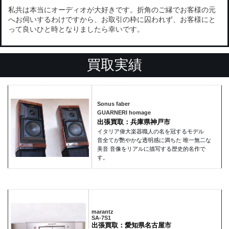
私共は本当にオーディオが大好きです。折角のご縁でお客様の元
へお伺いするわけですから、お取引の枠に囚われず、お客様にと
って良いひと時となりましたら幸いです。
買取実績
Sonus faber
GUARNERI homage
出張買取：兵庫県神戸市
イタリア偉大楽器職人の名を冠するモデル
音全てが艷やかな透明感に満ちた 唯一無二な
美音 音像をリアルに描写する歴史的名作で
す。
marantz
SA-7S1
出張買取：愛知県名古屋市