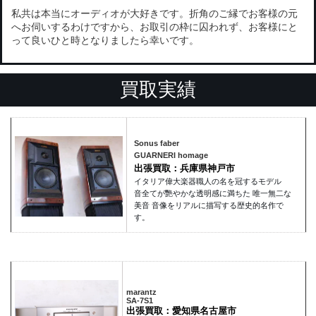
私共は本当にオーディオが大好きです。折角のご縁でお客様の元
へお伺いするわけですから、お取引の枠に囚われず、お客様にと
って良いひと時となりましたら幸いです。
買取実績
Sonus faber
GUARNERI homage
出張買取：兵庫県神戸市
イタリア偉大楽器職人の名を冠するモデル
音全てが艷やかな透明感に満ちた 唯一無二な
美音 音像をリアルに描写する歴史的名作で
す。
marantz
SA-7S1
出張買取：愛知県名古屋市