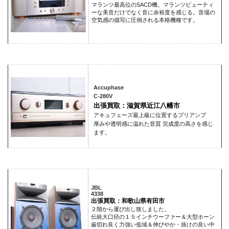
マランツ最高位のSACD機。マランツビューティ
ーな美音だけでなく音に余裕度を感じる。音場の
空気感の描写に圧倒される本格機種です。
Accuphase
C-280V
出張買取：滋賀県近江八幡市
アキュフェーズ最上級に位置するプリアンプ
厚みや透明感に溢れた音質 完成度の高さを感じ
ます。
JBL
4338
出張買取：和歌山県有田市
２階から運び出し致しました。
伝統大口径の１５インチウーファー＆大型ホーン
歯切れ良く力強い低域＆伸びやか・抜けの良い中