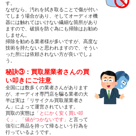
す。
なぜなら、汚れを拭き取ることで傷が付い
てしまう場合があり、そしてオーディオ機
器には触れてはいけない繊細な箇所があり
ますので、破損を防ぐ為にも掃除はお勧め
しません。
掃除を勧める業者様が多いですが、高度な
技術を持たないと思われますので、そうい
った所には依頼されない方が良いでしょ
う。
秘訣③：買取屋業者さんの買
い叩きにご注意
全国には数多くの業者さんがあります
が、オーディオ専門店を騙る業者の大
半は実は「リサイクル買取屋業者さ
ん」によって運営されています。
買取の実態は
「とにかく安く買い叩
く」、「値がつかないです」
と言って
強引に商品を持って帰るという行為を
行っているようです。