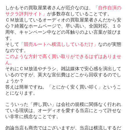
しかもその買取屋業者さんが厄介なのは、
「自作自演の
サクラ評判サイト」
が多数存在していることです。
ＣＭ放送しているオーディオの買取屋業者さんだから安
心？綺麗なホームページで、早い高い、全国対応、１０
周年、キャンペーン中などの耳触りのよい言葉が並びま
す。
そして
「競売ルートへ横流ししているだけ」
なのが実態
なのです。
このような方針で高く買い取りができるはずはありませ
ん。
それにＣＭ放送やチラシ、雑誌媒体で安心感を演出して
いるのですが、莫大な宣伝費はどこから回収するのでし
ょうか？
答えは簡単ですね。「とにかく安く買い叩く」というこ
とになります。
こういった「押し買い」は会社の規模に関係なく行われ
ている現状は、オーディオを愛する当店にとって許せな
い非常に残念なことです。
勿論当店も商売ではございますが、当店は横流しするだ