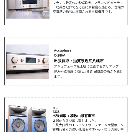
マランツ最高位のSACD機。マランツビューティ
ーな美音だけでなく音に余裕度を感じる。音場の
空気感の描写に圧倒される本格機種です。
Accuphase
C-280V
出張買取：滋賀県近江八幡市
アキュフェーズ最上級に位置するプリアンプ
厚みや透明感に溢れた音質 完成度の高さを感じ
ます。
JBL
4338
出張買取：和歌山県有田市
２階から運び出し致しました。
伝統大口径の１５インチウーファー＆大型ホーン
歯切れ良く力強い低域＆伸びやか・抜けの良い中