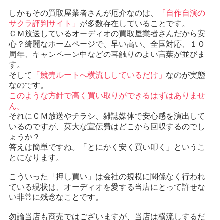
しかもその買取屋業者さんが厄介なのは、
「自作自演の
サクラ評判サイト」
が多数存在していることです。
ＣＭ放送しているオーディオの買取屋業者さんだから安
心？綺麗なホームページで、早い高い、全国対応、１０
周年、キャンペーン中などの耳触りのよい言葉が並びま
す。
そして
「競売ルートへ横流ししているだけ」
なのが実態
なのです。
このような方針で高く買い取りができるはずはありませ
ん。
それにＣＭ放送やチラシ、雑誌媒体で安心感を演出して
いるのですが、莫大な宣伝費はどこから回収するのでし
ょうか？
答えは簡単ですね。「とにかく安く買い叩く」というこ
とになります。
こういった「押し買い」は会社の規模に関係なく行われ
ている現状は、オーディオを愛する当店にとって許せな
い非常に残念なことです。
勿論当店も商売ではございますが、当店は横流しするだ