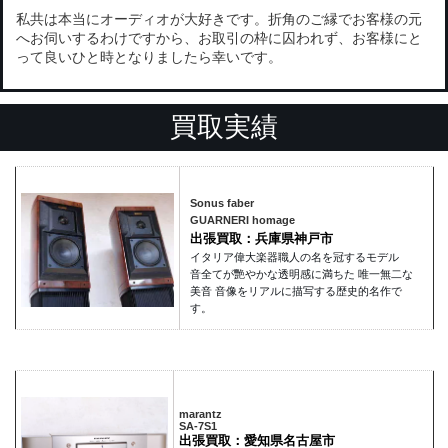
私共は本当にオーディオが大好きです。折角のご縁でお客様の元
へお伺いするわけですから、お取引の枠に囚われず、お客様にと
って良いひと時となりましたら幸いです。
買取実績
Sonus faber
GUARNERI homage
出張買取：兵庫県神戸市
イタリア偉大楽器職人の名を冠するモデル
音全てが艷やかな透明感に満ちた 唯一無二な
美音 音像をリアルに描写する歴史的名作で
す。
marantz
SA-7S1
出張買取：愛知県名古屋市