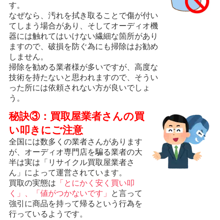
す。
なぜなら、汚れを拭き取ることで傷が付い
てしまう場合があり、そしてオーディオ機
器には触れてはいけない繊細な箇所があり
ますので、破損を防ぐ為にも掃除はお勧め
しません。
掃除を勧める業者様が多いですが、高度な
技術を持たないと思われますので、そうい
った所には依頼されない方が良いでしょ
う。
秘訣③：買取屋業者さんの買
い叩きにご注意
全国には数多くの業者さんがあります
が、オーディオ専門店を騙る業者の大
半は実は「リサイクル買取屋業者さ
ん」によって運営されています。
買取の実態は
「とにかく安く買い叩
く」、「値がつかないです」
と言って
強引に商品を持って帰るという行為を
行っているようです。