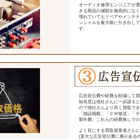
オーディオ修理エンジニアが
きる商品の減額を徹底的にな
壊れていてもリペアやメンテ
ンシャルを最大限に引き出し
す。
広告宣伝費や経費を削減して
知名度は他社さんに一歩譲る
ので他社さんより高く買取で
「雑誌掲載」「ＣＭ放送」「
製作費」これらの経費無しで
よく目にする買取屋業者さん
(莫大な広告宣伝費に裏がある