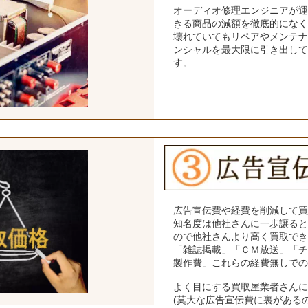
オーディオ修理エンジニアが
きる商品の減額を徹底的にな
壊れていてもリペアやメンテ
ンシャルを最大限に引き出し
す。
広告宣伝費や経費を削減して
知名度は他社さんに一歩譲る
ので他社さんより高く買取で
「雑誌掲載」「ＣＭ放送」「
製作費」これらの経費無しで
よく目にする買取屋業者さん
(莫大な広告宣伝費に裏がある