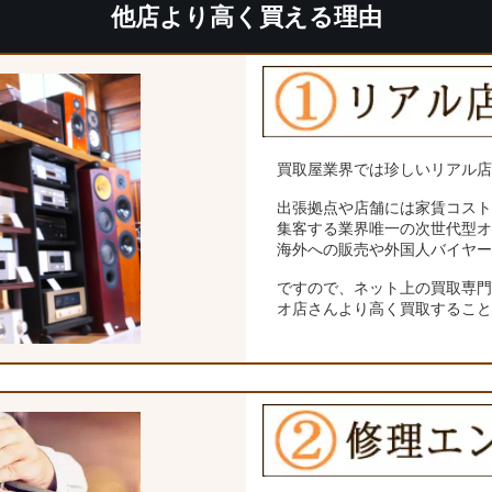
他店より高く買える理由
買取屋業界では珍しいリアル
出張拠点や店舗には家賃コス
集客する業界唯一の次世代型
海外への販売や外国人バイヤ
ですので、ネット上の買取専
オ店さんより高く買取するこ