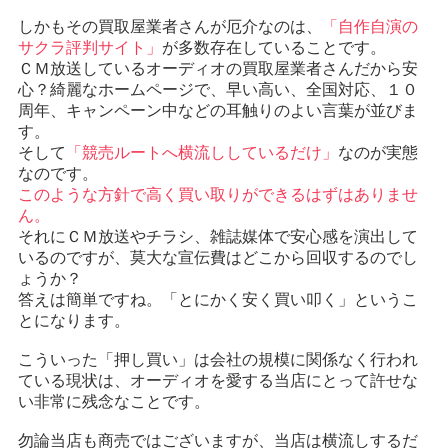
しかもその買取屋業者さんが厄介なのは、
「自作自演の
サクラ評判サイト」
が多数存在していることです。
ＣＭ放送しているオーディオの買取屋業者さんだから安
心？綺麗なホームページで、早い高い、全国対応、１０
周年、キャンペーン中などの耳触りのよい言葉が並びま
す。
そして
「競売ルートへ横流ししているだけ」
なのが実態
なのです。
このような方針で高く買い取りができるはずはありませ
ん。
それにＣＭ放送やチラシ、雑誌媒体で安心感を演出して
いるのですが、莫大な宣伝費はどこから回収するのでし
ょうか？
答えは簡単ですね。「とにかく安く買い叩く」というこ
とになります。
こういった「押し買い」は会社の規模に関係なく行われ
ている現状は、オーディオを愛する当店にとって許せな
い非常に残念なことです。
勿論当店も商売ではございますが、当店は横流しするだ