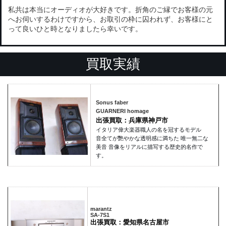
私共は本当にオーディオが大好きです。折角のご縁でお客様の元
へお伺いするわけですから、お取引の枠に囚われず、お客様にと
って良いひと時となりましたら幸いです。
買取実績
Sonus faber
GUARNERI homage
出張買取：兵庫県神戸市
イタリア偉大楽器職人の名を冠するモデル
音全てが艷やかな透明感に満ちた 唯一無二な
美音 音像をリアルに描写する歴史的名作で
す。
marantz
SA-7S1
出張買取：愛知県名古屋市