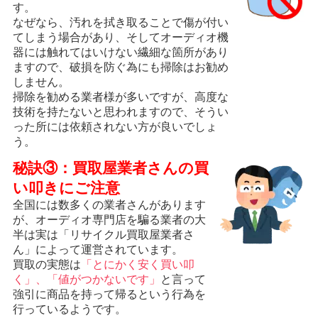
す。
なぜなら、汚れを拭き取ることで傷が付い
てしまう場合があり、そしてオーディオ機
器には触れてはいけない繊細な箇所があり
ますので、破損を防ぐ為にも掃除はお勧め
しません。
掃除を勧める業者様が多いですが、高度な
技術を持たないと思われますので、そうい
った所には依頼されない方が良いでしょ
う。
秘訣③：買取屋業者さんの買
い叩きにご注意
全国には数多くの業者さんがあります
が、オーディオ専門店を騙る業者の大
半は実は「リサイクル買取屋業者さ
ん」によって運営されています。
買取の実態は
「とにかく安く買い叩
く」、「値がつかないです」
と言って
強引に商品を持って帰るという行為を
行っているようです。