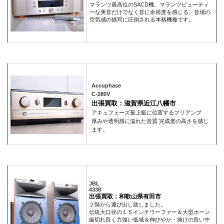
マランツ最高位のSACD機。マランツビューティ
ーな美音だけでなく音に余裕度を感じる。音場の
空気感の描写に圧倒される本格機種です。
Accuphase
C-280V
出張買取：滋賀県近江八幡市
アキュフェーズ最上級に位置するプリアンプ
厚みや透明感に溢れた音質 完成度の高さを感じ
ます。
JBL
4338
出張買取：和歌山県有田市
２階から運び出し致しました。
伝統大口径の１５インチウーファー＆大型ホーン
歯切れ良く力強い低域＆伸びやか・抜けの良い中