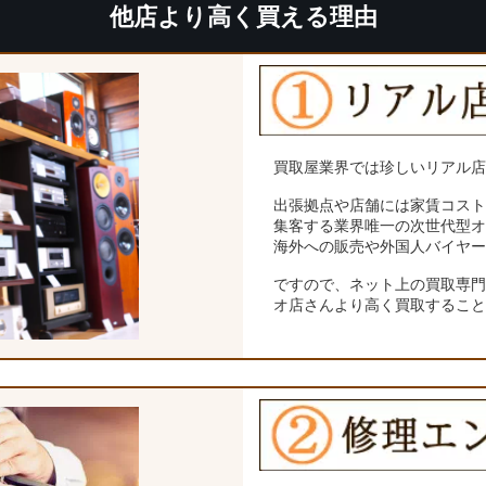
他店より高く買える理由
買取屋業界では珍しいリアル
出張拠点や店舗には家賃コス
集客する業界唯一の次世代型
海外への販売や外国人バイヤ
ですので、ネット上の買取専
オ店さんより高く買取するこ