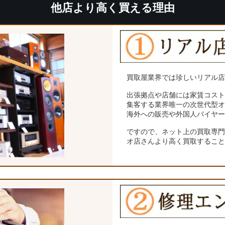
他店より高く買える理由
買取屋業界では珍しいリアル
出張拠点や店舗には家賃コス
集客する業界唯一の次世代型
海外への販売や外国人バイヤ
ですので、ネット上の買取専
オ店さんより高く買取するこ