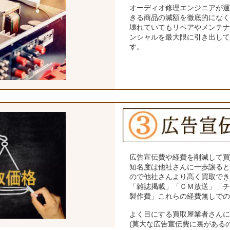
オーディオ修理エンジニアが
きる商品の減額を徹底的にな
壊れていてもリペアやメンテ
ンシャルを最大限に引き出し
す。
広告宣伝費や経費を削減して
知名度は他社さんに一歩譲る
ので他社さんより高く買取で
「雑誌掲載」「ＣＭ放送」「
製作費」これらの経費無しで
よく目にする買取屋業者さん
(莫大な広告宣伝費に裏がある