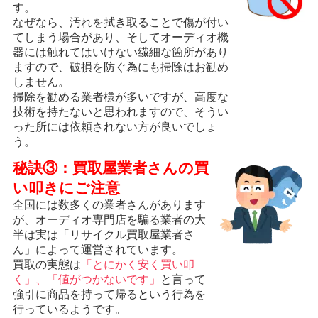
す。
なぜなら、汚れを拭き取ることで傷が付い
てしまう場合があり、そしてオーディオ機
器には触れてはいけない繊細な箇所があり
ますので、破損を防ぐ為にも掃除はお勧め
しません。
掃除を勧める業者様が多いですが、高度な
技術を持たないと思われますので、そうい
った所には依頼されない方が良いでしょ
う。
秘訣③：買取屋業者さんの買
い叩きにご注意
全国には数多くの業者さんがあります
が、オーディオ専門店を騙る業者の大
半は実は「リサイクル買取屋業者さ
ん」によって運営されています。
買取の実態は
「とにかく安く買い叩
く」、「値がつかないです」
と言って
強引に商品を持って帰るという行為を
行っているようです。