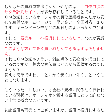
しかもその買取屋業者さんが厄介なのは、
「自作自演の
サクラ評判サイト」
が多数存在していることです。
ＣＭ放送しているオーディオの買取屋業者さんだから安
心？綺麗なホームページで、早い高い、全国対応、１０
周年、キャンペーン中などの耳触りのよい言葉が並びま
す。
そして
「競売ルートへ横流ししているだけ」
なのが実態
なのです。
このような方針で高く買い取りができるはずはありませ
ん。
それにＣＭ放送やチラシ、雑誌媒体で安心感を演出して
いるのですが、莫大な宣伝費はどこから回収するのでし
ょうか？
答えは簡単ですね。「とにかく安く買い叩く」というこ
とになります。
こういった「押し買い」は会社の規模に関係なく行われ
ている現状は、オーディオを愛する当店にとって許せな
い非常に残念なことです。
勿論当店も商売ではございますが、当店は横流しするだ