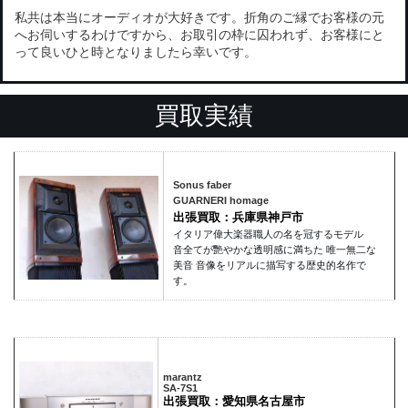
私共は本当にオーディオが大好きです。折角のご縁でお客様の元
へお伺いするわけですから、お取引の枠に囚われず、お客様にと
って良いひと時となりましたら幸いです。
買取実績
Sonus faber
GUARNERI homage
出張買取：兵庫県神戸市
イタリア偉大楽器職人の名を冠するモデル
音全てが艷やかな透明感に満ちた 唯一無二な
美音 音像をリアルに描写する歴史的名作で
す。
marantz
SA-7S1
出張買取：愛知県名古屋市