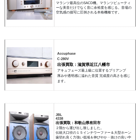
マランツ最高位のSACD機。マランツビューティ
ーな美音だけでなく音に余裕度を感じる。音場の
空気感の描写に圧倒される本格機種です。
Accuphase
C-280V
出張買取：滋賀県近江八幡市
アキュフェーズ最上級に位置するプリアンプ
厚みや透明感に溢れた音質 完成度の高さを感じ
ます。
JBL
4338
出張買取：和歌山県有田市
２階から運び出し致しました。
伝統大口径の１５インチウーファー＆大型ホーン
歯切れ良く力強い低域＆伸びやか・抜けの良い中