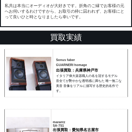
私共は本当にオーディオが大好きです。折角のご縁でお客様の元
へお伺いするわけですから、お取引の枠に囚われず、お客様にと
って良いひと時となりましたら幸いです。
買取実績
Sonus faber
GUARNERI homage
出張買取：兵庫県神戸市
イタリア偉大楽器職人の名を冠するモデル
音全てが艷やかな透明感に満ちた 唯一無二な
美音 音像をリアルに描写する歴史的名作で
す。
marantz
SA-7S1
出張買取：愛知県名古屋市