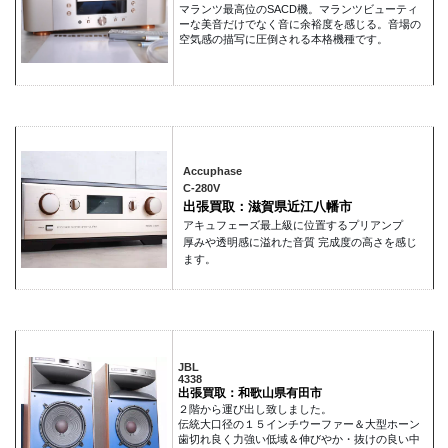
マランツ最高位のSACD機。マランツビューティ
ーな美音だけでなく音に余裕度を感じる。音場の
空気感の描写に圧倒される本格機種です。
Accuphase
C-280V
出張買取：滋賀県近江八幡市
アキュフェーズ最上級に位置するプリアンプ
厚みや透明感に溢れた音質 完成度の高さを感じ
ます。
JBL
4338
出張買取：和歌山県有田市
２階から運び出し致しました。
伝統大口径の１５インチウーファー＆大型ホーン
歯切れ良く力強い低域＆伸びやか・抜けの良い中