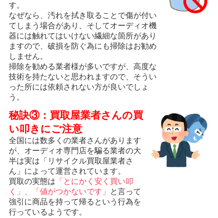
す。
なぜなら、汚れを拭き取ることで傷が付い
てしまう場合があり、そしてオーディオ機
器には触れてはいけない繊細な箇所があり
ますので、破損を防ぐ為にも掃除はお勧め
しません。
掃除を勧める業者様が多いですが、高度な
技術を持たないと思われますので、そうい
った所には依頼されない方が良いでしょ
う。
秘訣③：買取屋業者さんの買
い叩きにご注意
全国には数多くの業者さんがあります
が、オーディオ専門店を騙る業者の大
半は実は「リサイクル買取屋業者さ
ん」によって運営されています。
買取の実態は
「とにかく安く買い叩
く」、「値がつかないです」
と言って
強引に商品を持って帰るという行為を
行っているようです。