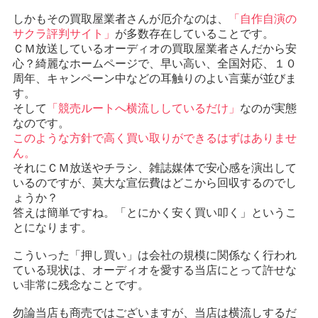
しかもその買取屋業者さんが厄介なのは、
「自作自演の
サクラ評判サイト」
が多数存在していることです。
ＣＭ放送しているオーディオの買取屋業者さんだから安
心？綺麗なホームページで、早い高い、全国対応、１０
周年、キャンペーン中などの耳触りのよい言葉が並びま
す。
そして
「競売ルートへ横流ししているだけ」
なのが実態
なのです。
このような方針で高く買い取りができるはずはありませ
ん。
それにＣＭ放送やチラシ、雑誌媒体で安心感を演出して
いるのですが、莫大な宣伝費はどこから回収するのでし
ょうか？
答えは簡単ですね。「とにかく安く買い叩く」というこ
とになります。
こういった「押し買い」は会社の規模に関係なく行われ
ている現状は、オーディオを愛する当店にとって許せな
い非常に残念なことです。
勿論当店も商売ではございますが、当店は横流しするだ