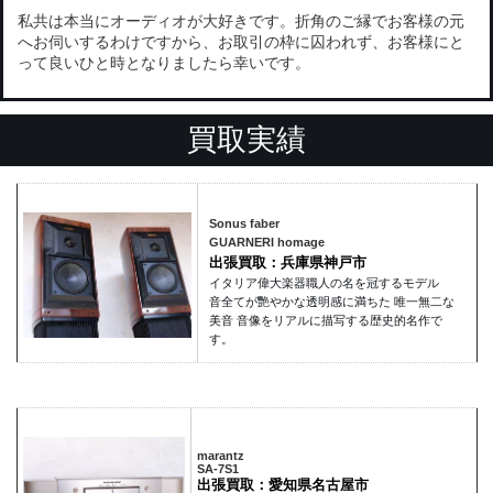
私共は本当にオーディオが大好きです。折角のご縁でお客様の元
へお伺いするわけですから、お取引の枠に囚われず、お客様にと
って良いひと時となりましたら幸いです。
買取実績
Sonus faber
GUARNERI homage
出張買取：兵庫県神戸市
イタリア偉大楽器職人の名を冠するモデル
音全てが艷やかな透明感に満ちた 唯一無二な
美音 音像をリアルに描写する歴史的名作で
す。
marantz
SA-7S1
出張買取：愛知県名古屋市