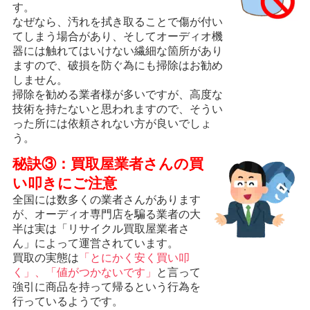
す。
なぜなら、汚れを拭き取ることで傷が付い
てしまう場合があり、そしてオーディオ機
器には触れてはいけない繊細な箇所があり
ますので、破損を防ぐ為にも掃除はお勧め
しません。
掃除を勧める業者様が多いですが、高度な
技術を持たないと思われますので、そうい
った所には依頼されない方が良いでしょ
う。
秘訣③：買取屋業者さんの買
い叩きにご注意
全国には数多くの業者さんがあります
が、オーディオ専門店を騙る業者の大
半は実は「リサイクル買取屋業者さ
ん」によって運営されています。
買取の実態は
「とにかく安く買い叩
く」、「値がつかないです」
と言って
強引に商品を持って帰るという行為を
行っているようです。