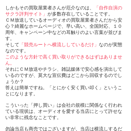
しかもその買取屋業者さんが厄介なのは、
「自作自演の
サクラ評判サイト」
が多数存在していることです。
ＣＭ放送しているオーディオの買取屋業者さんだから安
心？綺麗なホームページで、早い高い、全国対応、１０
周年、キャンペーン中などの耳触りのよい言葉が並びま
す。
そして
「競売ルートへ横流ししているだけ」
なのが実態
なのです。
このような方針で高く買い取りができるはずはありませ
ん。
それにＣＭ放送やチラシ、雑誌媒体で安心感を演出して
いるのですが、莫大な宣伝費はどこから回収するのでし
ょうか？
答えは簡単ですね。「とにかく安く買い叩く」というこ
とになります。
こういった「押し買い」は会社の規模に関係なく行われ
ている現状は、オーディオを愛する当店にとって許せな
い非常に残念なことです。
勿論当店も商売ではございますが、当店は横流しするだ