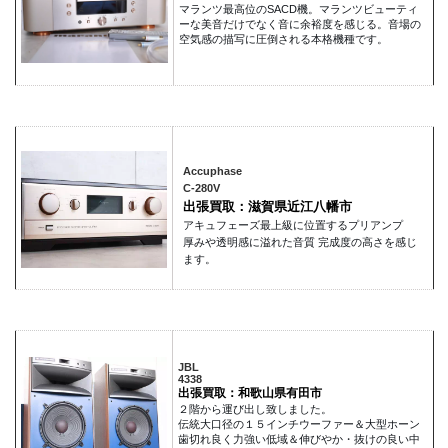
マランツ最高位のSACD機。マランツビューティ
ーな美音だけでなく音に余裕度を感じる。音場の
空気感の描写に圧倒される本格機種です。
Accuphase
C-280V
出張買取：滋賀県近江八幡市
アキュフェーズ最上級に位置するプリアンプ
厚みや透明感に溢れた音質 完成度の高さを感じ
ます。
JBL
4338
出張買取：和歌山県有田市
２階から運び出し致しました。
伝統大口径の１５インチウーファー＆大型ホーン
歯切れ良く力強い低域＆伸びやか・抜けの良い中