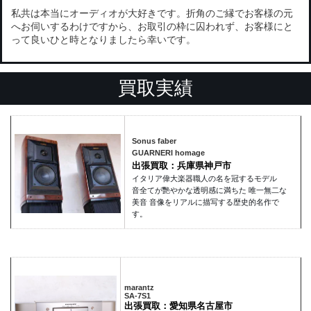
私共は本当にオーディオが大好きです。折角のご縁でお客様の元
へお伺いするわけですから、お取引の枠に囚われず、お客様にと
って良いひと時となりましたら幸いです。
買取実績
Sonus faber
GUARNERI homage
出張買取：兵庫県神戸市
イタリア偉大楽器職人の名を冠するモデル
音全てが艷やかな透明感に満ちた 唯一無二な
美音 音像をリアルに描写する歴史的名作で
す。
marantz
SA-7S1
出張買取：愛知県名古屋市