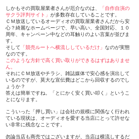
しかもその買取屋業者さんが厄介なのは、
「自作自演の
サクラ評判サイト」
が多数存在していることです。
ＣＭ放送しているオーディオの買取屋業者さんだから安
心？綺麗なホームページで、早い高い、全国対応、１０
周年、キャンペーン中などの耳触りのよい言葉が並びま
す。
そして
「競売ルートへ横流ししているだけ」
なのが実態
なのです。
このような方針で高く買い取りができるはずはありませ
ん。
それにＣＭ放送やチラシ、雑誌媒体で安心感を演出して
いるのですが、莫大な宣伝費はどこから回収するのでし
ょうか？
答えは簡単ですね。「とにかく安く買い叩く」というこ
とになります。
こういった「押し買い」は会社の規模に関係なく行われ
ている現状は、オーディオを愛する当店にとって許せな
い非常に残念なことです。
勿論当店も商売ではございますが、当店は横流しするだ