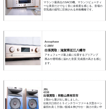
マランツ最高位のSACD機。マランツビューティ
ーな美音だけでなく音に余裕度を感じる。音場の
空気感の描写に圧倒される本格機種です。
Accuphase
C-280V
出張買取：滋賀県近江八幡市
アキュフェーズ最上級に位置するプリアンプ
厚みや透明感に溢れた音質 完成度の高さを感じ
ます。
JBL
4338
出張買取：和歌山県有田市
２階から運び出し致しました。
伝統大口径の１５インチウーファー＆大型ホーン
歯切れ良く力強い低域＆伸びやか・抜けの良い中