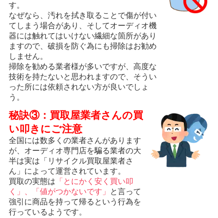
す。
なぜなら、汚れを拭き取ることで傷が付い
てしまう場合があり、そしてオーディオ機
器には触れてはいけない繊細な箇所があり
ますので、破損を防ぐ為にも掃除はお勧め
しません。
掃除を勧める業者様が多いですが、高度な
技術を持たないと思われますので、そうい
った所には依頼されない方が良いでしょ
う。
秘訣③：買取屋業者さんの買
い叩きにご注意
全国には数多くの業者さんがあります
が、オーディオ専門店を騙る業者の大
半は実は「リサイクル買取屋業者さ
ん」によって運営されています。
買取の実態は
「とにかく安く買い叩
く」、「値がつかないです」
と言って
強引に商品を持って帰るという行為を
行っているようです。