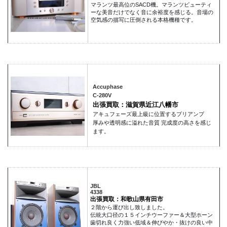
マランツ最高位のSACD機。マランツビューティ
ーな美音だけでなく音に余裕度を感じる。音場の
空気感の描写に圧倒される本格機種です。
Accuphase
C-280V
出張買取：滋賀県近江八幡市
アキュフェーズ最上級に位置するプリアンプ
厚みや透明感に溢れた音質 完成度の高さを感じ
ます。
JBL
4338
出張買取：和歌山県有田市
２階から運び出し致しました。
伝統大口径の１５インチウーファー＆大型ホーン
歯切れ良く力強い低域＆伸びやか・抜けの良い中