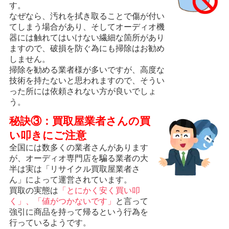
す。
なぜなら、汚れを拭き取ることで傷が付い
てしまう場合があり、そしてオーディオ機
器には触れてはいけない繊細な箇所があり
ますので、破損を防ぐ為にも掃除はお勧め
しません。
掃除を勧める業者様が多いですが、高度な
技術を持たないと思われますので、そうい
った所には依頼されない方が良いでしょ
う。
秘訣③：買取屋業者さんの買
い叩きにご注意
全国には数多くの業者さんがあります
が、オーディオ専門店を騙る業者の大
半は実は「リサイクル買取屋業者さ
ん」によって運営されています。
買取の実態は
「とにかく安く買い叩
く」、「値がつかないです」
と言って
強引に商品を持って帰るという行為を
行っているようです。