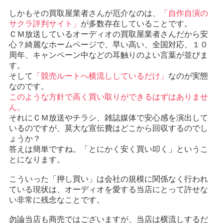
しかもその買取屋業者さんが厄介なのは、
「自作自演の
サクラ評判サイト」
が多数存在していることです。
ＣＭ放送しているオーディオの買取屋業者さんだから安
心？綺麗なホームページで、早い高い、全国対応、１０
周年、キャンペーン中などの耳触りのよい言葉が並びま
す。
そして
「競売ルートへ横流ししているだけ」
なのが実態
なのです。
このような方針で高く買い取りができるはずはありませ
ん。
それにＣＭ放送やチラシ、雑誌媒体で安心感を演出して
いるのですが、莫大な宣伝費はどこから回収するのでし
ょうか？
答えは簡単ですね。「とにかく安く買い叩く」というこ
とになります。
こういった「押し買い」は会社の規模に関係なく行われ
ている現状は、オーディオを愛する当店にとって許せな
い非常に残念なことです。
勿論当店も商売ではございますが、当店は横流しするだ