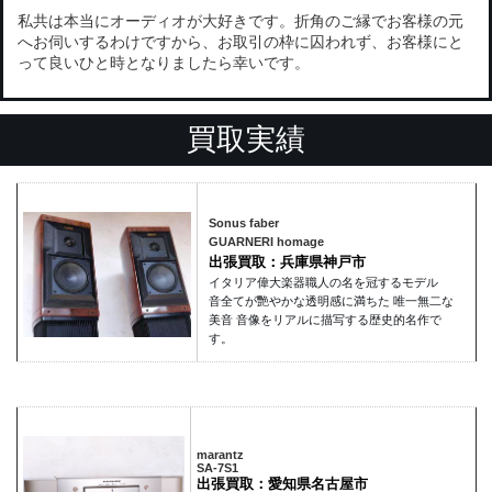
私共は本当にオーディオが大好きです。折角のご縁でお客様の元
へお伺いするわけですから、お取引の枠に囚われず、お客様にと
って良いひと時となりましたら幸いです。
買取実績
Sonus faber
GUARNERI homage
出張買取：兵庫県神戸市
イタリア偉大楽器職人の名を冠するモデル
音全てが艷やかな透明感に満ちた 唯一無二な
美音 音像をリアルに描写する歴史的名作で
す。
marantz
SA-7S1
出張買取：愛知県名古屋市