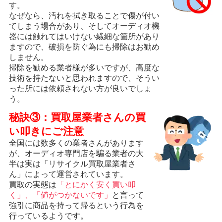
す。
なぜなら、汚れを拭き取ることで傷が付い
てしまう場合があり、そしてオーディオ機
器には触れてはいけない繊細な箇所があり
ますので、破損を防ぐ為にも掃除はお勧め
しません。
掃除を勧める業者様が多いですが、高度な
技術を持たないと思われますので、そうい
った所には依頼されない方が良いでしょ
う。
秘訣③：買取屋業者さんの買
い叩きにご注意
全国には数多くの業者さんがあります
が、オーディオ専門店を騙る業者の大
半は実は「リサイクル買取屋業者さ
ん」によって運営されています。
買取の実態は
「とにかく安く買い叩
く」、「値がつかないです」
と言って
強引に商品を持って帰るという行為を
行っているようです。