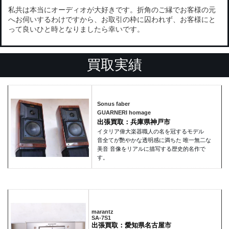
私共は本当にオーディオが大好きです。折角のご縁でお客様の元
へお伺いするわけですから、お取引の枠に囚われず、お客様にと
って良いひと時となりましたら幸いです。
買取実績
Sonus faber
GUARNERI homage
出張買取：兵庫県神戸市
イタリア偉大楽器職人の名を冠するモデル
音全てが艷やかな透明感に満ちた 唯一無二な
美音 音像をリアルに描写する歴史的名作で
す。
marantz
SA-7S1
出張買取：愛知県名古屋市