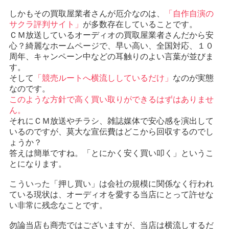
しかもその買取屋業者さんが厄介なのは、
「自作自演の
サクラ評判サイト」
が多数存在していることです。
ＣＭ放送しているオーディオの買取屋業者さんだから安
心？綺麗なホームページで、早い高い、全国対応、１０
周年、キャンペーン中などの耳触りのよい言葉が並びま
す。
そして
「競売ルートへ横流ししているだけ」
なのが実態
なのです。
このような方針で高く買い取りができるはずはありませ
ん。
それにＣＭ放送やチラシ、雑誌媒体で安心感を演出して
いるのですが、莫大な宣伝費はどこから回収するのでし
ょうか？
答えは簡単ですね。「とにかく安く買い叩く」というこ
とになります。
こういった「押し買い」は会社の規模に関係なく行われ
ている現状は、オーディオを愛する当店にとって許せな
い非常に残念なことです。
勿論当店も商売ではございますが、当店は横流しするだ