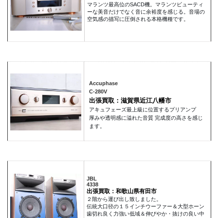
マランツ最高位のSACD機。マランツビューティ
ーな美音だけでなく音に余裕度を感じる。音場の
空気感の描写に圧倒される本格機種です。
Accuphase
C-280V
出張買取：滋賀県近江八幡市
アキュフェーズ最上級に位置するプリアンプ
厚みや透明感に溢れた音質 完成度の高さを感じ
ます。
JBL
4338
出張買取：和歌山県有田市
２階から運び出し致しました。
伝統大口径の１５インチウーファー＆大型ホーン
歯切れ良く力強い低域＆伸びやか・抜けの良い中